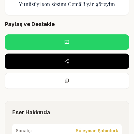
Yunûsî’yi son sözüm Cemâl’i yâr göreyim
Paylaş ve Destekle
chat
share
content_copy
Eser Hakkında
Sanatçı
Süleyman Şahintürk