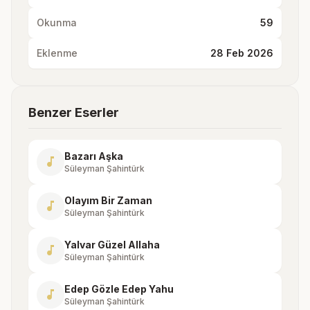
Okunma
59
Eklenme
28 Feb 2026
Benzer Eserler
Bazarı Aşka
music_note
Süleyman Şahintürk
Olayım Bir Zaman
music_note
Süleyman Şahintürk
Yalvar Güzel Allaha
music_note
Süleyman Şahintürk
Edep Gözle Edep Yahu
music_note
Süleyman Şahintürk