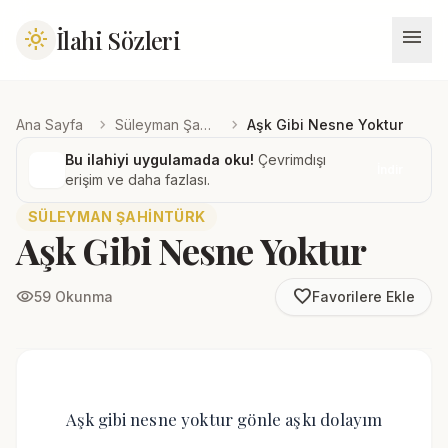
menu
İlahi Sözleri
light_mode
chevron_right
chevron_right
Ana Sayfa
Süleyman Şahintürk
Aşk Gibi Nesne Yoktur
Bu ilahiyi uygulamada oku!
Çevrimdışı
İndir
erişim ve daha fazlası.
SÜLEYMAN ŞAHINTÜRK
Aşk Gibi Nesne Yoktur
favorite_border
visibility
59 Okunma
Favorilere Ekle
Aşk gibi nesne yoktur gönle aşkı dolayım