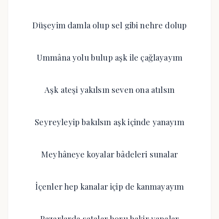
Düşeyim damla olup sel gibi nehre dolup
Ummâna yolu bulup aşk ile çağlayayım
Aşk ateşi yakılsın seven ona atılsın
Seyreyleyip bakılsın aşk içinde yanayım
Meyhâneye koyalar bâdeleri sunalar
İçenler hep kanalar içip de kanmayayım
Pazarlarda satalar horu hakir yapalar