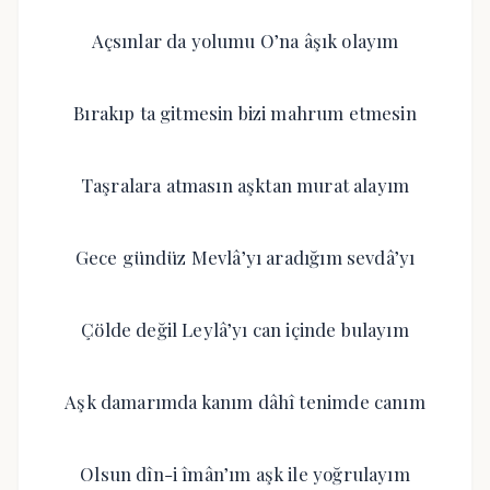
Açsınlar da yolumu O’na âşık olayım
Bırakıp ta gitmesin bizi mahrum etmesin
Taşralara atmasın aşktan murat alayım
Gece gündüz Mevlâ’yı aradığım sevdâ’yı
Çölde değil Leylâ’yı can içinde bulayım
Aşk damarımda kanım dâhî tenimde canım
Olsun dîn-i îmân’ım aşk ile yoğrulayım