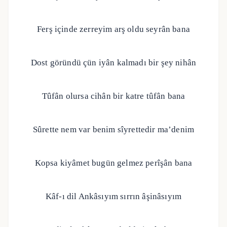
Ferş içinde zerreyim arş oldu seyrân bana
Dost göründü çün iyân kalmadı bir şey nihân
Tûfân olursa cihân bir katre tûfân bana
Sûrette nem var benim sîyrettedir ma’denim
Kopsa kiyâmet bugün gelmez perîşân bana
Kâf-ı dil Ankâsıyım sırrın âşinâsıyım