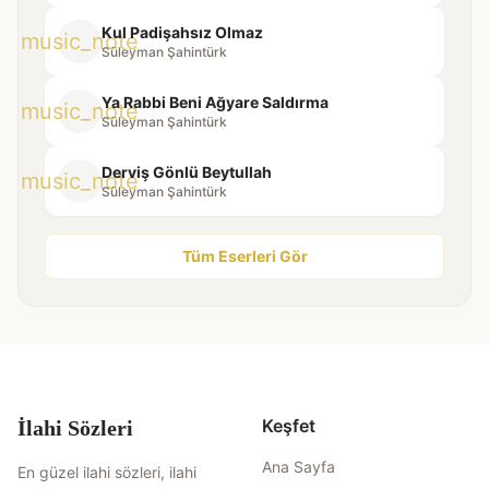
Kul Padişahsız Olmaz
music_note
Süleyman Şahintürk
Ya Rabbi Beni Ağyare Saldırma
music_note
Süleyman Şahintürk
Derviş Gönlü Beytullah
music_note
Süleyman Şahintürk
Tüm Eserleri Gör
Keşfet
İlahi Sözleri
Ana Sayfa
En güzel ilahi sözleri, ilahi