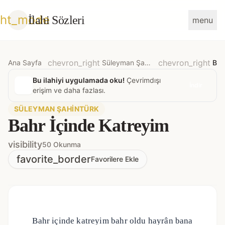
ght_mode
İlahi Sözleri
menu
chevron_right
chevron_right
Ana Sayfa
Süleyman Şahintürk
Bah
Bu ilahiyi uygulamada oku!
Çevrimdışı
İndir
erişim ve daha fazlası.
SÜLEYMAN ŞAHINTÜRK
Bahr İçinde Katreyim
visibility
50 Okunma
favorite_border
Favorilere Ekle
Bahr içinde katreyim bahr oldu hayrân bana