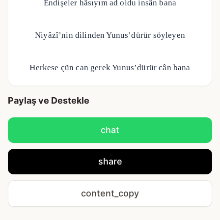
Endişeler hâsıyım ad oldu insân bana
Niyâzî’nin dilinden Yunus’dürür söyleyen
Herkese çün can gerek Yunus’dürür cân bana
Paylaş ve Destekle
chat
share
content_copy