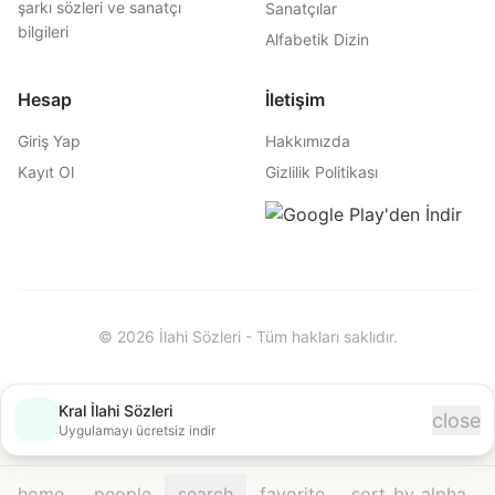
şarkı sözleri ve sanatçı
Sanatçılar
bilgileri
Alfabetik Dizin
Hesap
İletişim
Giriş Yap
Hakkımızda
Kayıt Ol
Gizlilik Politikası
© 2026 İlahi Sözleri - Tüm hakları saklıdır.
Kral İlahi Sözleri
close
İndir
Uygulamayı ücretsiz indir
home
people
search
favorite
sort_by_alpha