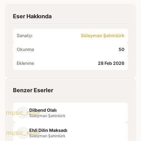
Eser Hakkında
Sanatçı
Süleyman Şahintürk
Okunma
50
Eklenme
28 Feb 2026
Benzer Eserler
Dilbend Olalı
music_note
Süleyman Şahintürk
Ehli Dilin Maksadı
music_note
Süleyman Şahintürk