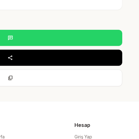
chat
share
content_copy
Hesap
yfa
Giriş Yap