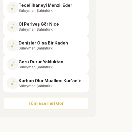
Tecellihaneyi Menzil Eder
music_note
Süleyman Şahintürk
Ol Periveş Gör Nice
music_note
Süleyman Şahintürk
Denizler Olsa Bir Kadeh
music_note
Süleyman Şahintürk
Gerü Durur Yokluktan
music_note
Süleyman Şahintürk
Kurban Olur Muallimi Kur'an'e
music_note
Süleyman Şahintürk
Tüm Eserleri Gör