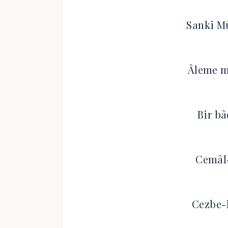
Sanki Mû
Âleme m
Bir bâ
Cemâl-
Cezbe-