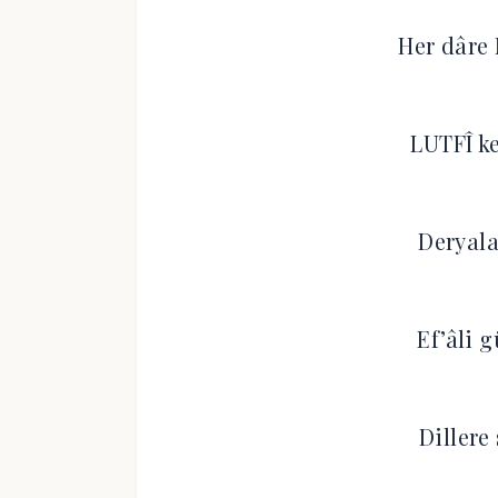
Her dâre
LUTFÎ ke
Deryala
Ef’âli 
Dillere