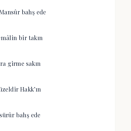
 Mansûr bahş ede
mâlin bir takın
ra girme sakın
güzeldir Hakk’ın
 sürûr bahş ede