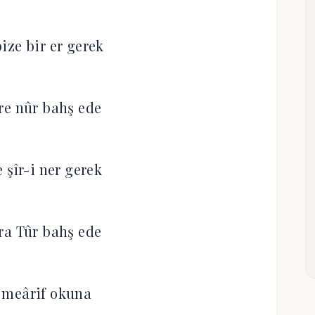
ize bir er gerek
re nûr bahş ede
 şîr-i ner gerek
ra Tûr bahş ede
 meârif okuna