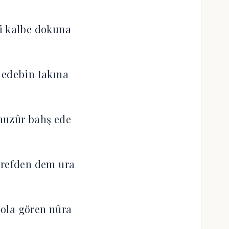
i kalbe dokuna
 edebin takına
huzûr bahş ede
arefden dem ura
ola gören nûra