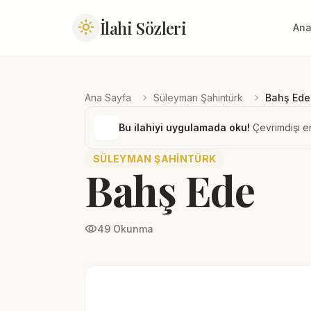
İlahi Sözleri
light_mode
Ana
chevron_right
chevron_right
Ana Sayfa
Süleyman Şahintürk
Bahş Ede
Bu ilahiyi uygulamada oku!
Çevrimdışı er
SÜLEYMAN ŞAHINTÜRK
Bahş Ede
visibility
49 Okunma