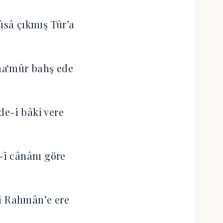
sâ çıkmış Tûr’a
aʻmûr bahş ede
de-i bâkî vere
i cânânı göre
i Rahmân’e ere