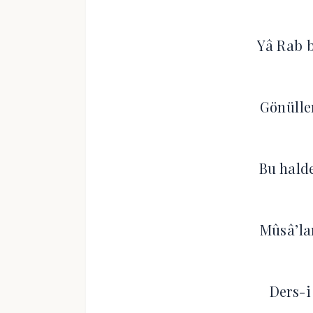
Yâ Rab b
Gönülle
Bu halde
Mûsâ’la
Ders-i