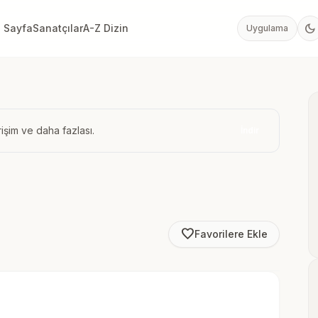
dark_mode
 Sayfa
Sanatçılar
A-Z Dizin
Uygulama
işim ve daha fazlası.
İndir
favorite_border
Favorilere Ekle