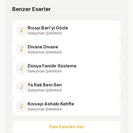
Benzer Eserler
Rızayı Bari'yi Gözle
music_note
Süleyman Şahintürk
Divane Divane
music_note
Süleyman Şahintürk
Dünya Fanidir Süsleme
music_note
Süleyman Şahintürk
Ya Rab Beni Sen
music_note
Süleyman Şahintürk
Kıssayı Ashabı Kehfte
music_note
Süleyman Şahintürk
Tüm Eserleri Gör