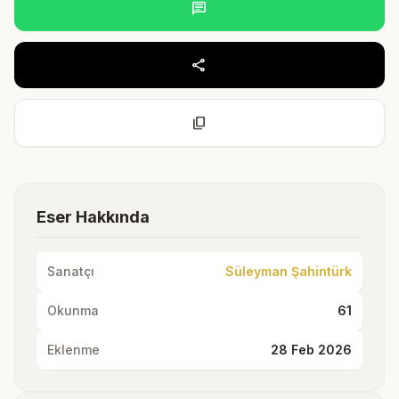
chat
share
content_copy
Eser Hakkında
Sanatçı
Süleyman Şahintürk
Okunma
61
Eklenme
28 Feb 2026