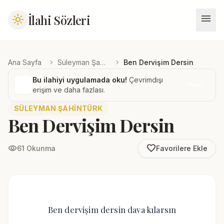
menu
İlahi Sözleri
light_mode
chevron_right
chevron_right
Ana Sayfa
Süleyman Şahintürk
Ben Dervişim Dersin
Bu ilahiyi uygulamada oku!
Çevrimdışı
İndir
erişim ve daha fazlası.
SÜLEYMAN ŞAHINTÜRK
Ben Dervişim Dersin
favorite_border
visibility
61 Okunma
Favorilere Ekle
Ben dervişim dersin dava kılarsın