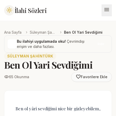
menu
İlahi Sözleri
light_mode
chevron_right
chevron_right
Ana Sayfa
Süleyman Şahintürk
Ben Ol Yari Sevdiğimi
Bu ilahiyi uygulamada oku!
Çevrimdışı
İndir
erişim ve daha fazlası.
SÜLEYMAN ŞAHINTÜRK
Ben Ol Yari Sevdiğimi
favorite_border
visibility
65 Okunma
Favorilere Ekle
Ben ol yâri sevdiğimi nice bir gizleyebilem,