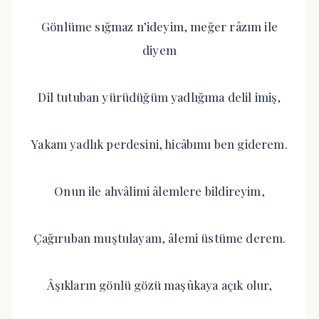
Gönlüme sığmaz n’ideyim, meğer râzım ile
diyem
Dil tutuban yürüdüğüm yadlığıma delil imiş,
Yakam yadlık perdesini, hicâbımı ben giderem.
Onun ile ahvâlimi âlemlere bildireyim,
Çağıruban muştulayam, âlemi üstüme derem.
Âşıkların gönlü gözü maşûkaya açık olur,