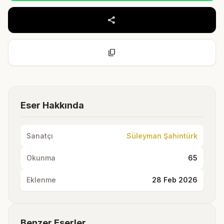
share
content_copy
Eser Hakkında
Sanatçı
Süleyman Şahintürk
Okunma
65
Eklenme
28 Feb 2026
Benzer Eserler