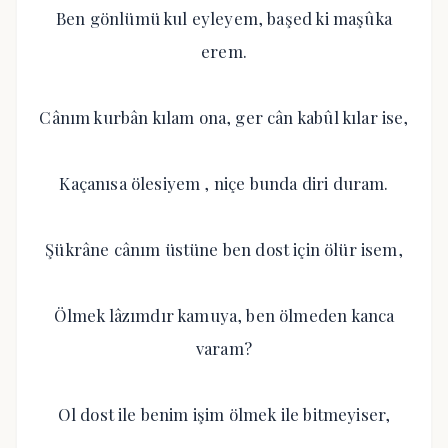
Ben gönlümü kul eyleyem, başed ki maşûka
erem.
Cânım kurbân kılam ona, ger cân kabûl kılar ise,
Kaçanısa ölesiyem , niçe bunda diri duram.
Şükrâne cânım üstüne ben dost için ölür isem,
Ölmek lâzımdır kamuya, ben ölmeden kanca
varam?
Ol dost ile benim işim ölmek ile bitmeyiser,