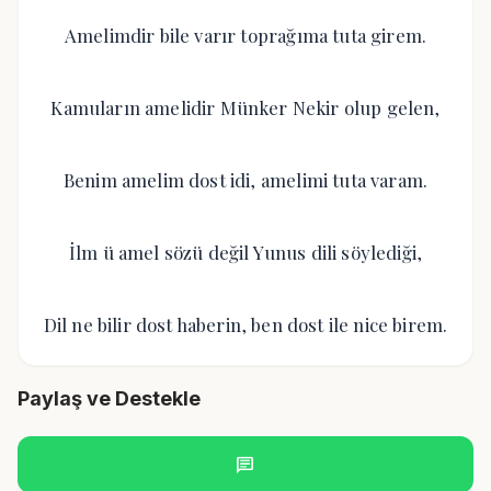
Amelimdir bile varır toprağıma tuta girem.
Kamuların amelidir Münker Nekir olup gelen,
Benim amelim dost idi, amelimi tuta varam.
İlm ü amel sözü değil Yunus dili söylediği,
Dil ne bilir dost haberin, ben dost ile nice birem.
Paylaş ve Destekle
chat