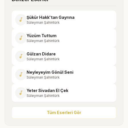
Şükür Hakk'tan Gayrına
music_note
Süleyman Şahintürk
Yüzüm Tuttum
music_note
Süleyman Şahintürk
Gülzarı Didare
music_note
Süleyman Şahintürk
Neyleyeyim Gönül Seni
music_note
Süleyman Şahintürk
Yeter Sivadan El Çek
music_note
Süleyman Şahintürk
Tüm Eserleri Gör