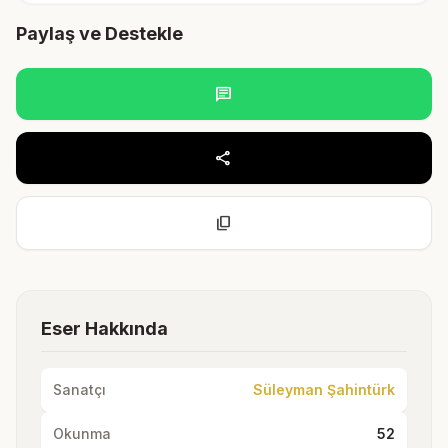
Paylaş ve Destekle
chat
share
content_copy
Eser Hakkında
Sanatçı
Süleyman Şahintürk
Okunma
52