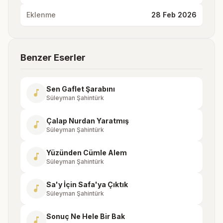
Eklenme
28 Feb 2026
Benzer Eserler
Sen Gaflet Şarabını
music_note
Süleyman Şahintürk
Çalap Nurdan Yaratmış
music_note
Süleyman Şahintürk
Yüzünden Cümle Alem
music_note
Süleyman Şahintürk
Sa'y İçin Safa'ya Çıktık
music_note
Süleyman Şahintürk
Sonuç Ne Hele Bir Bak
music_note