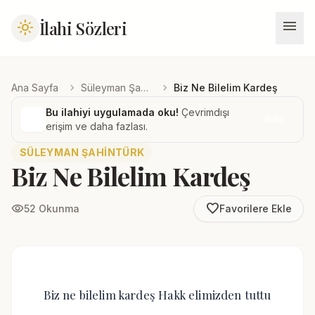
menu
İlahi Sözleri
light_mode
chevron_right
chevron_right
Ana Sayfa
Süleyman Şahintürk
Biz Ne Bilelim Kardeş
Bu ilahiyi uygulamada oku!
Çevrimdışı
İndir
erişim ve daha fazlası.
SÜLEYMAN ŞAHINTÜRK
Biz Ne Bilelim Kardeş
favorite_border
visibility
52 Okunma
Favorilere Ekle
Biz ne bilelim kardeş Hakk elimizden tuttu