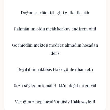
Doğunca irfânı tâb gitti gaflet ile hâb
Rahmân’ım oldu meâb korkuy endişem gitti
Görmedim mektep medres almadım hocadan
ders
Değil ilmim iktibâs Hakk gönle ilhâm etti
Sözü söyledim icmâl Hakk’ın değil mi emvâl
Varlığımız hep hayal Yunûsîy Hakk söyletti