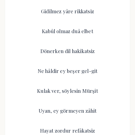
Gidilmez yâre rikkatsiz
Kabûl olmaz duâ elbet
Dönerken dil hakîkatsiz
Ne hâldir ey beşer gel-git
Kulak ver, söylesin Mürşit
Uyan, ey görmeyen zâhit
Hayat zordur refâkatsiz