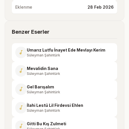
Eklenme
28 Feb 2026
Benzer Eserler
Umarız Lutfu İnayet Ede Mevlayı Kerim
music_note
Süleyman Şahintürk
Mevalidin Sana
music_note
Süleyman Şahintürk
Gel Barışalım
music_note
Süleyman Şahintürk
İlahi Lestü Lil Firdevsi Ehlen
music_note
Süleyman Şahintürk
Gitti Bu Kış Zulmeti
music_note
Süleyman Şahintürk