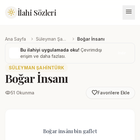
menu
İlahi Sözleri
light_mode
chevron_right
chevron_right
Ana Sayfa
Süleyman Şahintürk
Boğar İnsanı
Bu ilahiyi uygulamada oku!
Çevrimdışı
İndir
erişim ve daha fazlası.
SÜLEYMAN ŞAHINTÜRK
Boğar İnsanı
favorite_border
visibility
51 Okunma
Favorilere Ekle
Boğar insânı bin gaflet