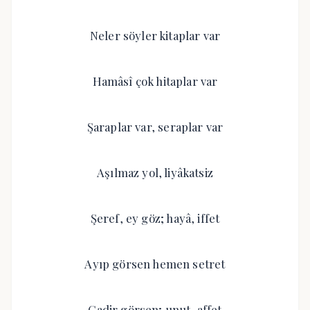
Neler söyler kitaplar var
Hamâsî çok hitaplar var
Şaraplar var, seraplar var
Aşılmaz yol, liyâkatsiz
Şeref, ey göz; hayâ, iffet
Ayıp görsen hemen setret
Gadir görsen; unut, affet