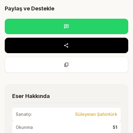
Paylaş ve Destekle
chat
share
content_copy
Eser Hakkında
Sanatçı
Süleyman Şahintürk
Okunma
51