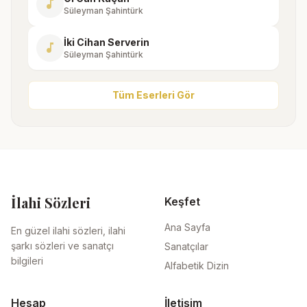
music_note
Süleyman Şahintürk
İki Cihan Serverin
music_note
Süleyman Şahintürk
Tüm Eserleri Gör
İlahi Sözleri
Keşfet
Ana Sayfa
En güzel ilahi sözleri, ilahi
şarkı sözleri ve sanatçı
Sanatçılar
bilgileri
Alfabetik Dizin
Hesap
İletişim