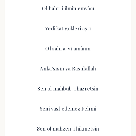
Ol bahr-i ilmin emvâcı
Yedi kat gökleri aştı
Ol sahra-yı amânın
Anka’sısın ya Rasulallah
Sen ol mahbub-i hazretsin
Seni vasf edemez Fehmi
Sen ol mahzen-i hikmetsin