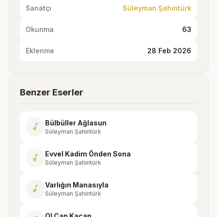
Sanatçı
Süleyman Şahintürk
Okunma
63
Eklenme
28 Feb 2026
Benzer Eserler
Bülbüller Ağlasun
music_note
Süleyman Şahintürk
Evvel Kadim Önden Sona
music_note
Süleyman Şahintürk
Varlığın Manasıyla
music_note
Süleyman Şahintürk
Ol Can Kaçan