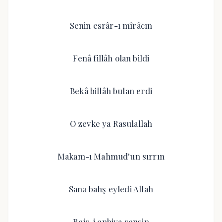
Senin esrâr-ı mîrâcın
Fenâ fillâh olan bildi
Bekâ billâh bulan erdi
O zevke ya Rasulallah
Makam-ı Mahmud’un sırrın
Sana bahş eyledi Allah
Reis-i enbiya sensin