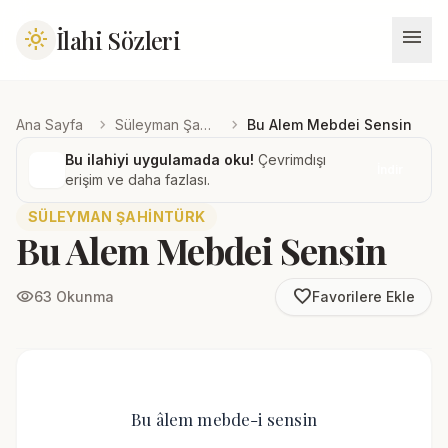
menu
İlahi Sözleri
light_mode
chevron_right
chevron_right
Ana Sayfa
Süleyman Şahintürk
Bu Alem Mebdei Sensin
Bu ilahiyi uygulamada oku!
Çevrimdışı
İndir
erişim ve daha fazlası.
SÜLEYMAN ŞAHINTÜRK
Bu Alem Mebdei Sensin
favorite_border
visibility
63 Okunma
Favorilere Ekle
Bu âlem mebde-i sensin