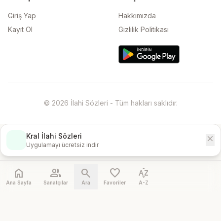
Giriş Yap
Hakkımızda
Kayıt Ol
Gizlilik Politikası
© 2026 İlahi Sözleri - Tüm hakları saklıdır.
Kral İlahi Sözleri
close
İndir
Uygulamayı ücretsiz indir
home
people
search
favorite
sort_by_alpha
Ana Sayfa
Sanatçılar
Ara
Favoriler
A-Z