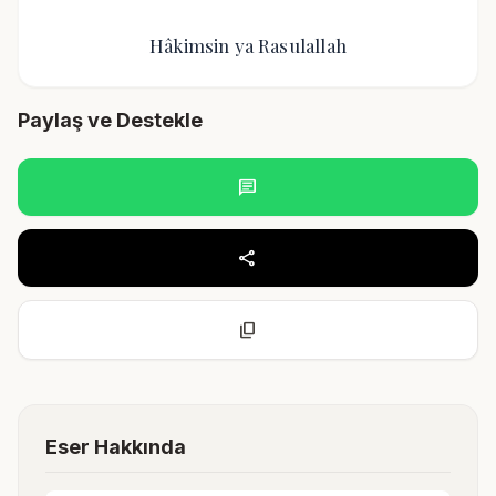
Hâkimsin ya Rasulallah
Paylaş ve Destekle
chat
share
content_copy
Eser Hakkında