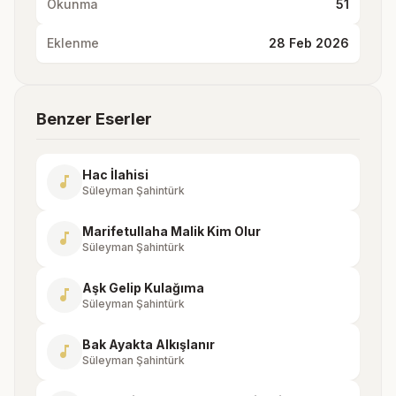
Okunma
51
Eklenme
28 Feb 2026
Benzer Eserler
Hac İlahisi
music_note
Süleyman Şahintürk
Marifetullaha Malik Kim Olur
music_note
Süleyman Şahintürk
Aşk Gelip Kulağıma
music_note
Süleyman Şahintürk
Bak Ayakta Alkışlanır
music_note
Süleyman Şahintürk