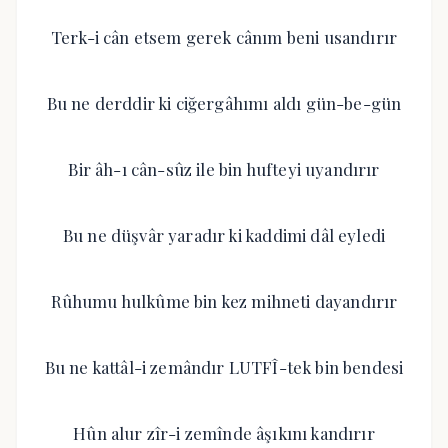
Terk-i cân etsem gerek cânım beni usandırır
Bu ne derddir ki ciğergâhımı aldı gün-be-gün
Bir âh-ı cân-sûz ile bin hufteyi uyandırır
Bu ne düşvâr yaradır ki kaddimi dâl eyledi
Rûhumu hulkûme bin kez mihneti dayandırır
Bu ne kattâl-i zemândır LUTFÎ-tek bin bendesi
Hûn alur zîr-i zemînde âşıkını kandırır