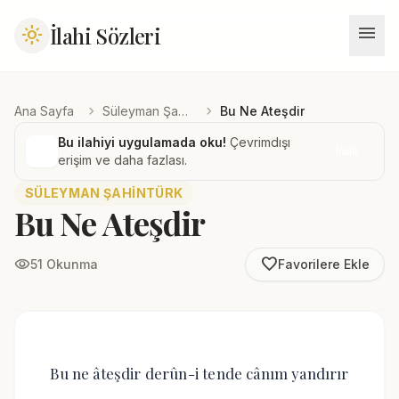
menu
İlahi Sözleri
light_mode
chevron_right
chevron_right
Ana Sayfa
Süleyman Şahintürk
Bu Ne Ateşdir
Bu ilahiyi uygulamada oku!
Çevrimdışı
İndir
erişim ve daha fazlası.
SÜLEYMAN ŞAHINTÜRK
Bu Ne Ateşdir
favorite_border
visibility
51 Okunma
Favorilere Ekle
Bu ne âteşdir derûn-i tende cânım yandırır