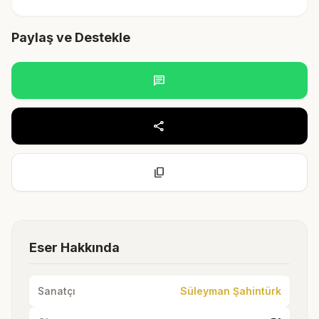
Paylaş ve Destekle
chat
share
content_copy
Eser Hakkında
Sanatçı
Süleyman Şahintürk