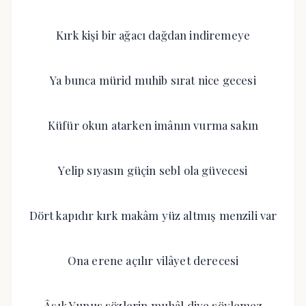
Kırk kişi bir ağacı dağdan indiremeye
Ya bunca mürid muhib sırat nice gecesi
Küfür okun atarken imânın vurma sakın
Yelip sıyasın güçin sebl ola güvecesi
Dört kapıdır kırk makâm yüz altmış menzili var
Ona erene açılır vilâyet derecesi
Âşık Yunus sözlerin muhâl diye söylemez