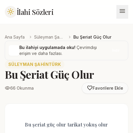
menu
İlahi Sözleri
light_mode
chevron_right
chevron_right
Ana Sayfa
Süleyman Şahintürk
Bu Şeriat Güç Olur
Bu ilahiyi uygulamada oku!
Çevrimdışı
İndir
erişim ve daha fazlası.
SÜLEYMAN ŞAHINTÜRK
Bu Şeriat Güç Olur
favorite_border
visibility
66 Okunma
Favorilere Ekle
Bu şeriat güç olur tarikat yokuş olur