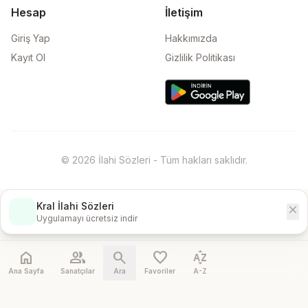
Hesap
İletişim
Giriş Yap
Hakkımızda
Kayıt Ol
Gizlilik Politikası
© 2026 İlahi Sözleri - Tüm hakları saklıdır.
Kral İlahi Sözleri
close
İndir
Uygulamayı ücretsiz indir
home
people
search
favorite
sort_by_alpha
Ana Sayfa
Sanatçılar
Ara
Favoriler
A-Z