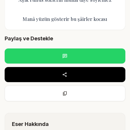
Manâ yüzün gösterir bu şâirler kocası
Paylaş ve Destekle
chat
share
content_copy
Eser Hakkında