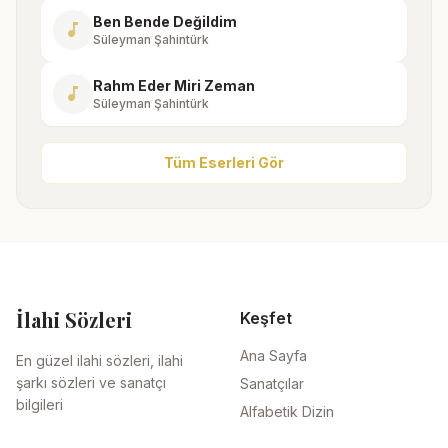
Ben Bende Değildim
music_note
Süleyman Şahintürk
Rahm Eder Miri Zeman
music_note
Süleyman Şahintürk
Tüm Eserleri Gör
İlahi Sözleri
Keşfet
Ana Sayfa
En güzel ilahi sözleri, ilahi
şarkı sözleri ve sanatçı
Sanatçılar
bilgileri
Alfabetik Dizin