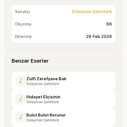
Sanatçı
Süleyman Şahintürk
Okunma
66
Eklenme
28 Feb 2026
Benzer Eserler
Zülfi Zerefşane Bak
music_note
Süleyman Şahintürk
Hidayet Elçisinin
music_note
Süleyman Şahintürk
Bulut Bulut Korunur
music_note
Süleyman Şahintürk