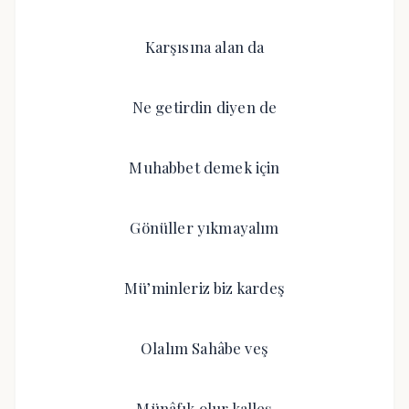
Karşısına alan da
Ne getirdin diyen de
Muhabbet demek için
Gönüller yıkmayalım
Mü’minleriz biz kardeş
Olalım Sahâbe veş
Münâfık olur kalleş