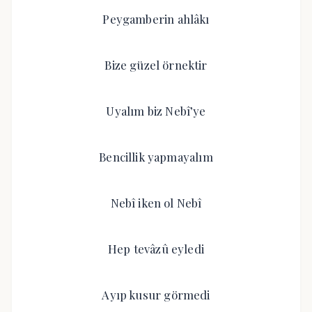
Peygamberin ahlâkı
Bize güzel örnektir
Uyalım biz Nebî’ye
Bencillik yapmayalım
Nebî iken ol Nebî
Hep tevâzû eyledi
Ayıp kusur görmedi