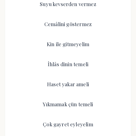
Suyu kevserden vermez
Cemâlini göstermez
Kin ile gitmeyelim
İhlâs dinin temeli
Haset yakar ameli
Yıkmamak çün temeli
Çok gayret eyleyelim