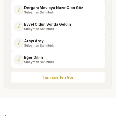
Dergahı Mevlaya Nazır Olan Göz
music_note
Süleyman Şahintürk
Evvel Oldun Sonda Geldin
music_note
Süleyman Şahintürk
Arayı Arayı
music_note
Süleyman Şahintürk
Eğer Dilim
music_note
Süleyman Şahintürk
Tüm Eserleri Gör