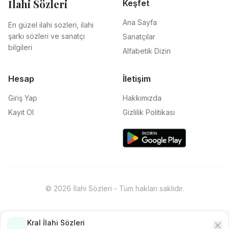
İlahi Sözleri
Keşfet
Ana Sayfa
En güzel ilahi sözleri, ilahi
şarkı sözleri ve sanatçı
Sanatçılar
bilgileri
Alfabetik Dizin
Hesap
İletişim
Giriş Yap
Hakkımızda
Kayıt Ol
Gizlilik Politikası
© 2026 İlahi Sözleri - Tüm hakları saklıdır.
Kral İlahi Sözleri
close
İndir