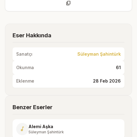
content_copy
Eser Hakkında
Sanatçı
Süleyman Şahintürk
Okunma
61
Eklenme
28 Feb 2026
Benzer Eserler
Alemi Aşka
music_note
Süleyman Şahintürk