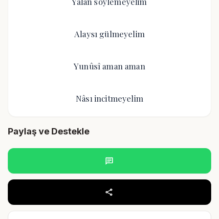
Yalan söylemeyelim
Alaysı gülmeyelim
Yunûsî aman aman
Nâsı incitmeyelim
Paylaş ve Destekle
chat
share