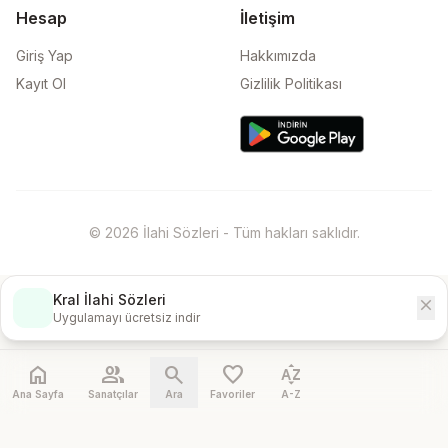
Hesap
İletişim
Giriş Yap
Hakkımızda
Kayıt Ol
Gizlilik Politikası
© 2026 İlahi Sözleri - Tüm hakları saklıdır.
Kral İlahi Sözleri
close
İndir
Uygulamayı ücretsiz indir
home
people
search
favorite
sort_by_alpha
Ana Sayfa
Sanatçılar
Ara
Favoriler
A-Z