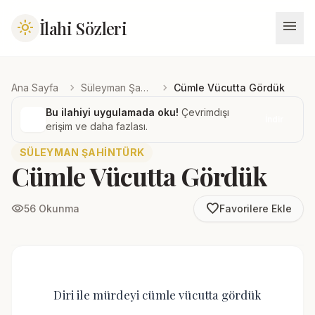
menu
İlahi Sözleri
light_mode
chevron_right
chevron_right
Ana Sayfa
Süleyman Şahintürk
Cümle Vücutta Gördük
Bu ilahiyi uygulamada oku!
Çevrimdışı
İndir
erişim ve daha fazlası.
SÜLEYMAN ŞAHINTÜRK
Cümle Vücutta Gördük
favorite_border
visibility
56 Okunma
Favorilere Ekle
Diri ile mürdeyi cümle vücutta gördük