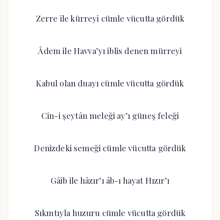
Zerre ile kürreyi cümle vücutta gördük
Âdem ile Havva’yı iblis denen mürreyi
Kabul olan duayı cümle vücutta gördük
Cin-i şeytân meleği ay’ı güneş feleği
Denizdeki semeği cümle vücutta gördük
Gâib ile hâzır’ı âb-ı hayat Hızır’ı
Sıkıntıyla huzuru cümle vücutta gördük