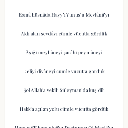
Esmâ hüsnâda Hayy’ı Yunus’u Mevlânâ’yı
Aklı alan sevdâyı cümle vücutta gördük
Âşığı meyhâneyi şarâbı peymâneyi
Deliyi divâneyi cümle vücutta gördük
Şol Allah’a vekîli Süleyman’da kuş dili
Hakk’a açılan yolu cümle vücutta gördük
Hem süflî hem ulyâ’yı Dostumuz Ol Mevlâ’yı