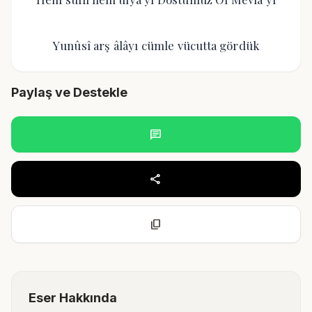
Yunûsî arş âlâyı cümle vücutta gördük
Paylaş ve Destekle
chat
share
content_copy
Eser Hakkında