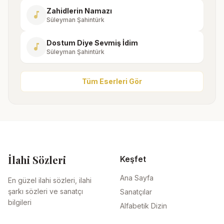
Zahidlerin Namazı
music_note
Süleyman Şahintürk
Dostum Diye Sevmiş İdim
music_note
Süleyman Şahintürk
Tüm Eserleri Gör
İlahi Sözleri
Keşfet
Ana Sayfa
En güzel ilahi sözleri, ilahi
şarkı sözleri ve sanatçı
Sanatçılar
bilgileri
Alfabetik Dizin