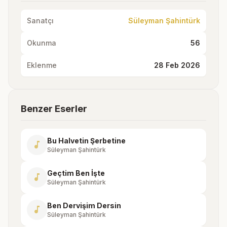
Sanatçı
Süleyman Şahintürk
Okunma
56
Eklenme
28 Feb 2026
Benzer Eserler
Bu Halvetin Şerbetine
music_note
Süleyman Şahintürk
Geçtim Ben İşte
music_note
Süleyman Şahintürk
Ben Dervişim Dersin
music_note
Süleyman Şahintürk