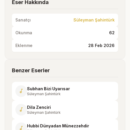
Eser Hakkında
Sanatçı
Süleyman Şahintürk
Okunma
62
Eklenme
28 Feb 2026
Benzer Eserler
Subhan Bizi Uyarısar
music_note
Süleyman Şahintürk
Dila Zenciri
music_note
Süleyman Şahintürk
Hubbi Dünyadan Münezzehdir
music_note