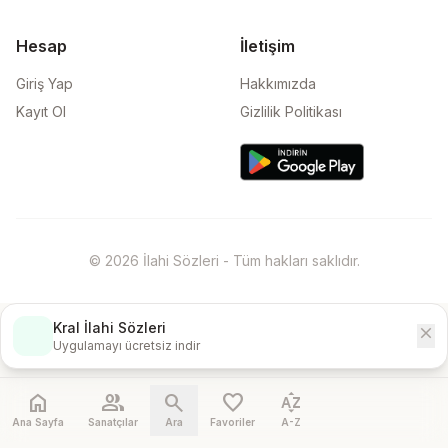
Hesap
İletişim
Giriş Yap
Hakkımızda
Kayıt Ol
Gizlilik Politikası
© 2026 İlahi Sözleri - Tüm hakları saklıdır.
Kral İlahi Sözleri
close
İndir
Uygulamayı ücretsiz indir
home
people
search
favorite
sort_by_alpha
Ana Sayfa
Sanatçılar
Ara
Favoriler
A-Z