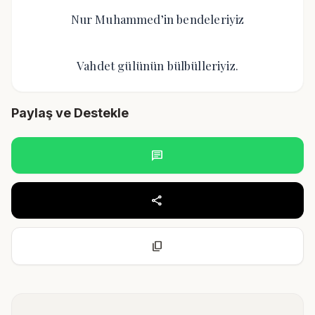
Nur Muhammed’in bendeleriyiz
Vahdet gülünün bülbülleriyiz.
Paylaş ve Destekle
chat
share
content_copy