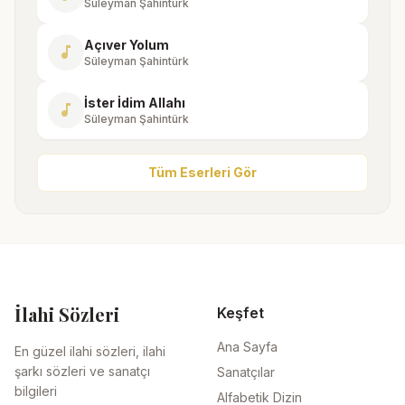
Süleyman Şahintürk
Açıver Yolum
music_note
Süleyman Şahintürk
İster İdim Allahı
music_note
Süleyman Şahintürk
Tüm Eserleri Gör
İlahi Sözleri
Keşfet
Ana Sayfa
En güzel ilahi sözleri, ilahi
şarkı sözleri ve sanatçı
Sanatçılar
bilgileri
Alfabetik Dizin