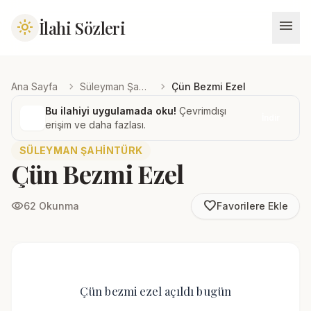
menu
İlahi Sözleri
light_mode
chevron_right
chevron_right
Ana Sayfa
Süleyman Şahintürk
Çün Bezmi Ezel
Bu ilahiyi uygulamada oku!
Çevrimdışı
İndir
erişim ve daha fazlası.
SÜLEYMAN ŞAHINTÜRK
Çün Bezmi Ezel
favorite_border
visibility
62 Okunma
Favorilere Ekle
Çün bezmi ezel açıldı bugün