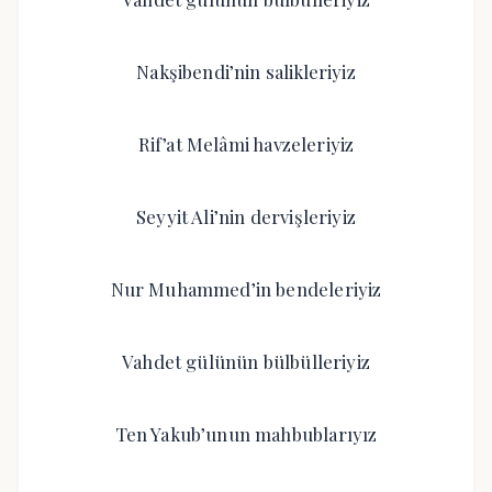
Nakşibendi’nin salikleriyiz
Rif’at Melâmi havzeleriyiz
Seyyit Ali’nin dervişleriyiz
Nur Muhammed’in bendeleriyiz
Vahdet gülünün bülbülleriyiz
Ten Yakub’unun mahbublarıyız