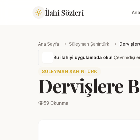
İlahi Sözleri
light_mode
Ana
chevron_right
chevron_right
Ana Sayfa
Süleyman Şahintürk
Dervişler
Bu ilahiyi uygulamada oku!
Çevrimdışı er
SÜLEYMAN ŞAHINTÜRK
Dervişlere B
visibility
59 Okunma