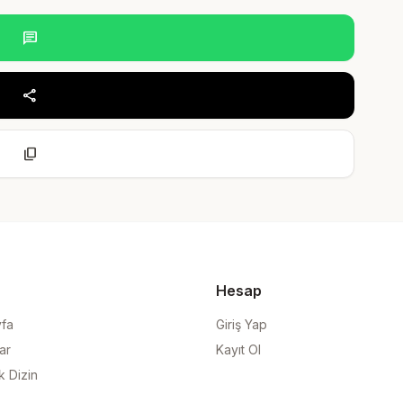
chat
share
content_copy
Hesap
yfa
Giriş Yap
ar
Kayıt Ol
k Dizin