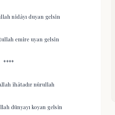
llah nidâyı duyan gelsin
tullah emire uyan gelsin
****
Allah ihâtadır nûrullah
ullah dünyayı koyan gelsin