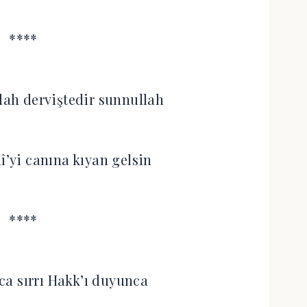
****
ah derviştedir sunnullah
î’yi canına kıyan gelsin
****
nca sırrı Hakk’ı duyunca