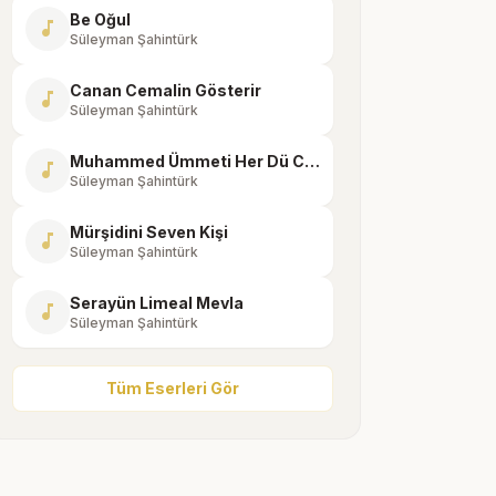
Be Oğul
music_note
Süleyman Şahintürk
Canan Cemalin Gösterir
music_note
Süleyman Şahintürk
Muhammed Ümmeti Her Dü Cihanda
music_note
Süleyman Şahintürk
Mürşidini Seven Kişi
music_note
Süleyman Şahintürk
Serayün Limeal Mevla
music_note
Süleyman Şahintürk
Tüm Eserleri Gör