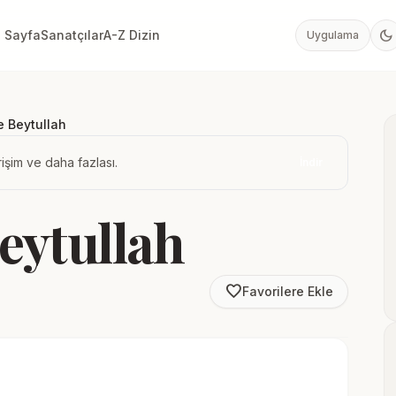
dark_mode
 Sayfa
Sanatçılar
A-Z Dizin
Uygulama
e Beytullah
işim ve daha fazlası.
İndir
eytullah
favorite_border
Favorilere Ekle