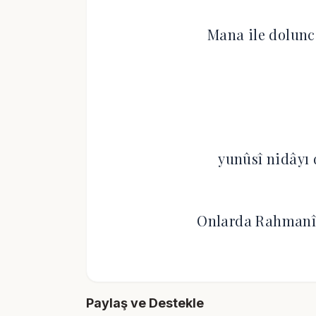
Mana ile dolunc
yunûsî nidâyı 
Onlarda Rahmanî 
Paylaş ve Destekle