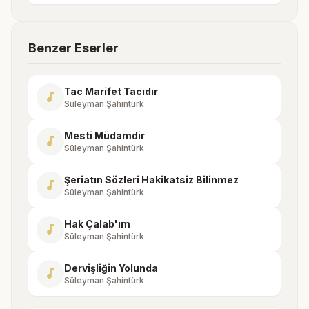
Benzer Eserler
Tac Marifet Tacıdır
music_note
Süleyman Şahintürk
Mesti Müdamdir
music_note
Süleyman Şahintürk
Şeriatın Sözleri Hakikatsiz Bilinmez
music_note
Süleyman Şahintürk
Hak Çalab'ım
music_note
Süleyman Şahintürk
Dervişliğin Yolunda
music_note
Süleyman Şahintürk