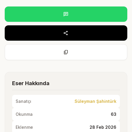
chat
share
content_copy
Eser Hakkında
Sanatçı
Süleyman Şahintürk
Okunma
63
Eklenme
28 Feb 2026