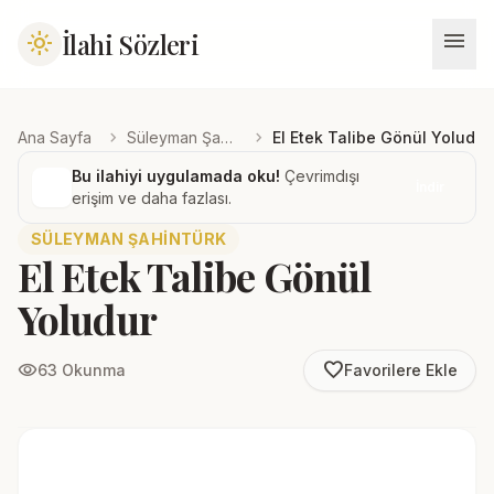
menu
İlahi Sözleri
light_mode
chevron_right
chevron_right
Ana Sayfa
Süleyman Şahintürk
El Etek Talibe Gönül Yoludur
Bu ilahiyi uygulamada oku!
Çevrimdışı
İndir
erişim ve daha fazlası.
SÜLEYMAN ŞAHINTÜRK
El Etek Talibe Gönül
Yoludur
favorite_border
visibility
63 Okunma
Favorilere Ekle