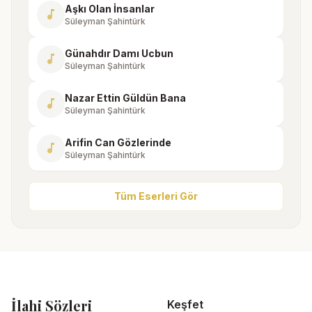
Aşkı Olan İnsanlar
music_note
Süleyman Şahintürk
Günahdır Damı Ucbun
music_note
Süleyman Şahintürk
Nazar Ettin Güldün Bana
music_note
Süleyman Şahintürk
Arifin Can Gözlerinde
music_note
Süleyman Şahintürk
Tüm Eserleri Gör
İlahi Sözleri
Keşfet