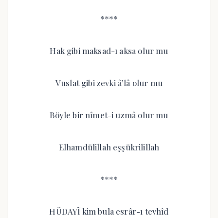
****
Hak gibi maksad-ı aksa olur mu
Vuslat gibi zevki â’lâ olur mu
Böyle bir nîmet-i uzmâ olur mu
Elhamdülillah eşşükrilillah
****
HÜDAYĨ kim bula esrâr-ı tevhîd