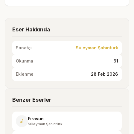
Eser Hakkında
Sanatçı
Süleyman Şahintürk
Okunma
61
Eklenme
28 Feb 2026
Benzer Eserler
Firavun
music_note
Süleyman Şahintürk