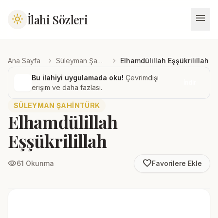
menu
İlahi Sözleri
light_mode
chevron_right
chevron_right
Ana Sayfa
Süleyman Şahintürk
Elhamdülillah Eşşükrilillah
Bu ilahiyi uygulamada oku!
Çevrimdışı
İndir
erişim ve daha fazlası.
SÜLEYMAN ŞAHINTÜRK
Elhamdülillah
Eşşükrilillah
favorite_border
visibility
61 Okunma
Favorilere Ekle