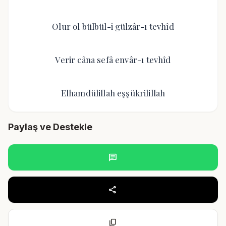
Olur ol bülbül-i gülzâr-ı tevhîd
Verir câna sefâ envâr-ı tevhîd
Elhamdülillah eşşükrilillah
Paylaş ve Destekle
chat
share
content_copy