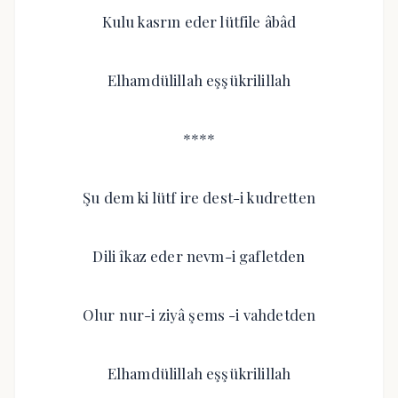
Kulu kasrın eder lütfile âbâd
Elhamdülillah eşşükrilillah
****
Şu dem ki lütf ire dest-i kudretten
Dili îkaz eder nevm-i gafletden
Olur nur-i ziyâ şems -i vahdetden
Elhamdülillah eşşükrilillah