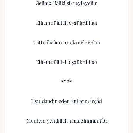
Geliniz Hâliki zikreyleyelim
Elhamdülillah eşşükrilillah
Lütfu ihsânına şükreyleyelim
Elhamdülillah eşşükrilillah
****
Usuldandır eden kulların irşâd
“Menlem yehdillahu malehuminhâd’,