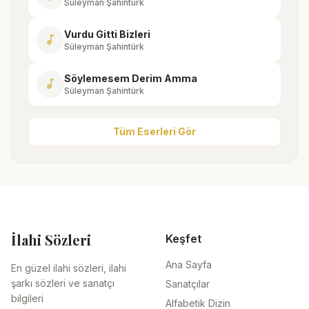
Süleyman Şahintürk
Vurdu Gitti Bizleri
music_note
Süleyman Şahintürk
Söylemesem Derim Amma
music_note
Süleyman Şahintürk
Tüm Eserleri Gör
İlahi Sözleri
Keşfet
Ana Sayfa
En güzel ilahi sözleri, ilahi
şarkı sözleri ve sanatçı
Sanatçılar
bilgileri
Alfabetik Dizin