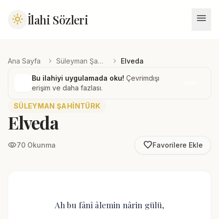
menu
İlahi Sözleri
light_mode
chevron_right
chevron_right
Ana Sayfa
Süleyman Şahintürk
Elveda
Bu ilahiyi uygulamada oku!
Çevrimdışı
İndir
erişim ve daha fazlası.
SÜLEYMAN ŞAHINTÜRK
Elveda
favorite_border
visibility
70 Okunma
Favorilere Ekle
Ah bu fânî âlemin nârin gülü,