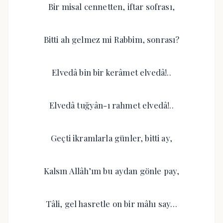
Bir misal cennetten, iftar sofrası,
Bitti ah gelmez mi Rabbim, sonrası?
Elvedâ bin bir kerâmet elvedâ!..
Elvedâ tuğyân-ı rahmet elvedâ!..
Geçti ikramlarla günler, bitti ay,
Kalsın Allâh’ım bu aydan gönle pay,
Tâli, gel hasretle on bir mâhı say…