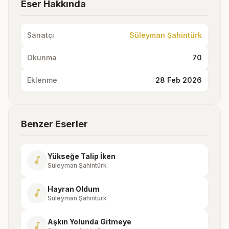
Eser Hakkında
Sanatçı
Süleyman Şahintürk
Okunma
70
Eklenme
28 Feb 2026
Benzer Eserler
Yükseğe Talip İken
music_note
Süleyman Şahintürk
Hayran Oldum
music_note
Süleyman Şahintürk
Aşkın Yolunda Gitmeye
music_note