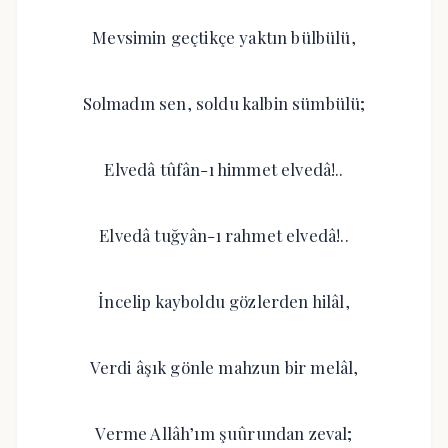
Mevsimin geçtikçe yaktın bülbülü,
Solmadın sen, soldu kalbin sümbülü;
Elvedâ tûfân-ı himmet elvedâ!..
Elvedâ tuğyân-ı rahmet elvedâ!..
İncelip kayboldu gözlerden hilâl,
Verdi âşık gönle mahzun bir melâl,
Verme Allâh’ım şuûrundan zeval;