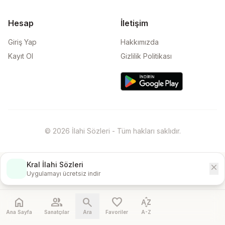
Hesap
İletişim
Giriş Yap
Hakkımızda
Kayıt Ol
Gizlilik Politikası
© 2026 İlahi Sözleri - Tüm hakları saklıdır.
Kral İlahi Sözleri
close
İndir
Uygulamayı ücretsiz indir
home
people
search
favorite
sort_by_alpha
Ana Sayfa
Sanatçılar
Ara
Favoriler
A-Z