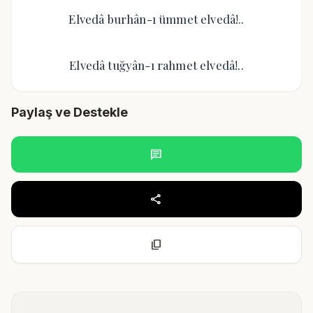
Elvedâ burhân-ı ümmet elvedâ!..
Elvedâ tuğyân-ı rahmet elvedâ!..
Paylaş ve Destekle
chat
share
content_copy