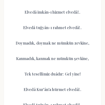
Elvedâ imkân-ı hizmet elvedâ!..
Elvedâ tuğyân-ı rahmet elvedâ!..
Doymadık, doymak ne mümkün zevkine,
Kanmadık, kanmak ne mümkün şevkine,
Tek tesellîmiz duâdır: Gel yine!
Elvedâ Kur’ân’a hürmet elvedâ!..
Elvedâ tuğyân-ı rahmet elvedâ!..