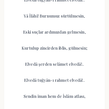
Yâ İlâhî! Burnumuz sürtülmesin,
Eski suçlar ardımızdan gelmesin,
Kurtulup zincirden iblis, gülmesin;
Elvedâ şerden selâmet elvedâ!..
Elvedâ tuğyân-ı rahmet elvedâ!..
Sendin îman hem de İslâm atlası,