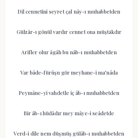
Dil cennetini seyret çal nây-ı muhabbetden
Gülzâr-ı gönül vardır cennet ona müştākdır
Arifler olur âgâh bu nâb-ı muhabbetden
Var bâde-fürûşu gör meyhane-i ma’nâda
Peymâne-yi vahdetle iç âb-ı muhabbetden
Bir âb-ı hüdâdır mey mâye-i seâdetde
Verd-i dile nem düşmüş gülâb-ı muhabbetden