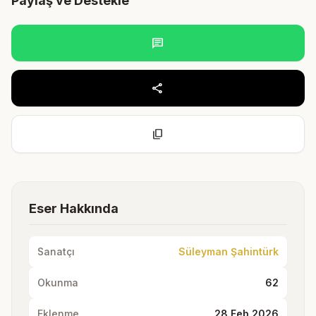
Paylaş ve Destekle
chat
share
content_copy
Eser Hakkında
Sanatçı
Süleyman Şahintürk
Okunma
62
Eklenme
28 Feb 2026