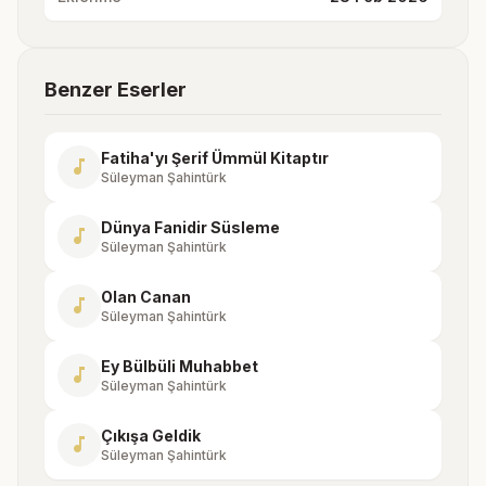
Benzer Eserler
Fatiha'yı Şerif Ümmül Kitaptır
music_note
Süleyman Şahintürk
Dünya Fanidir Süsleme
music_note
Süleyman Şahintürk
Olan Canan
music_note
Süleyman Şahintürk
Ey Bülbüli Muhabbet
music_note
Süleyman Şahintürk
Çıkışa Geldik
music_note
Süleyman Şahintürk