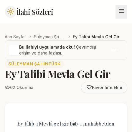
menu
İlahi Sözleri
light_mode
chevron_right
chevron_right
Ana Sayfa
Süleyman Şahintürk
Ey Talibi Mevla Gel Gir
Bu ilahiyi uygulamada oku!
Çevrimdışı
İndir
erişim ve daha fazlası.
SÜLEYMAN ŞAHINTÜRK
Ey Talibi Mevla Gel Gir
favorite_border
visibility
62 Okunma
Favorilere Ekle
Ey tâlib-i Mevlâ gel gir bâb-ı muhabbetden