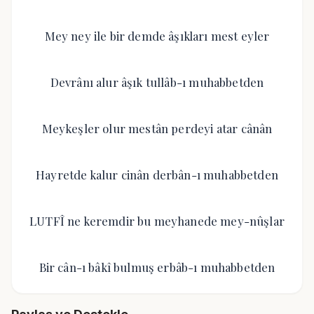
Mey ney ile bir demde âşıkları mest eyler
Devrânı alur âşık tullâb-ı muhabbetden
Meykeşler olur mestân perdeyi atar cânân
Hayretde kalur cinân derbân-ı muhabbetden
LUTFÎ ne keremdir bu meyhanede mey-nûşlar
Bir cân-ı bâkî bulmuş erbâb-ı muhabbetden