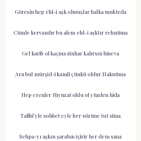
Göresin hep ehl-i aşk olmuşlar halka mukteda
Cümle kervandır bu alem ehl-i aşktır rehnüma
Gel karib ol kaçma zinhar kalırsın bineva
Ara bul mürşid-i kamil çünkü oldur Haknüma
Hep erenler füyuzat oldu ol yüzden hida
Talibi’yle sohbet eyle her sözüne tut sima
Sehpa-yı aşkın şarabın içirir her dem sana