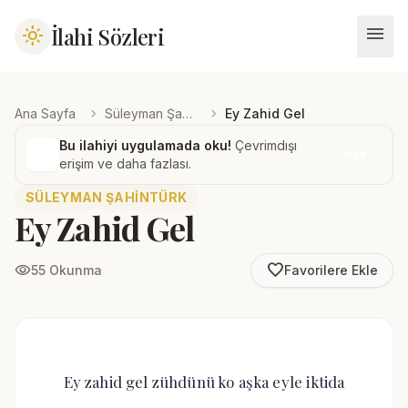
menu
İlahi Sözleri
light_mode
chevron_right
chevron_right
Ana Sayfa
Süleyman Şahintürk
Ey Zahid Gel
Bu ilahiyi uygulamada oku!
Çevrimdışı
İndir
erişim ve daha fazlası.
SÜLEYMAN ŞAHINTÜRK
Ey Zahid Gel
favorite_border
visibility
55 Okunma
Favorilere Ekle
Ey zahid gel zühdünü ko aşka eyle iktida