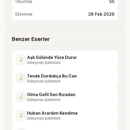
Okunma
55
Eklenme
28 Feb 2026
Benzer Eserler
Aşk Gölünde Yüze Durur
music_note
Süleyman Şahintürk
Tende Durdukça Bu Can
music_note
Süleyman Şahintürk
Olma Gafil Sen Rızadan
music_note
Süleyman Şahintürk
Huban Arardım Kendime
music_note
Süleyman Şahintürk