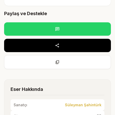
Paylaş ve Destekle
chat
share
content_copy
Eser Hakkında
Sanatçı
Süleyman Şahintürk