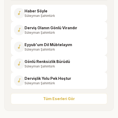
Haber Söyle
music_note
Süleyman Şahintürk
Derviş Olanın Gönlü Virandır
music_note
Süleyman Şahintürk
Eyyub'um Dil Mübtelayım
music_note
Süleyman Şahintürk
Gönlü Renksizlik Bürüdü
music_note
Süleyman Şahintürk
Dervişlik Yolu Pek Hoştur
music_note
Süleyman Şahintürk
Tüm Eserleri Gör