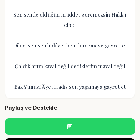
Sen sende olduğun müddet göremezsin Hakk’ı
elbet
Diler isen sen hidâyet ben dememeye gayret et
Çaldıklarım kaval değil dediklerim maval değil
Bak Yunûsî Âyet Hadis sen yaşamaya gayret et
Paylaş ve Destekle
chat