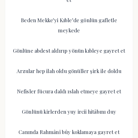
Beden Mekke’yi Kıble’de gönlün gafletle
meykede
Gönlüne abdest aldırıp yönün kıbleye gayret et
Arzular hep ilah oldu gönüller şirk ile doldu
Nefisler fücura daldı ıslah etmeye gayret et
Gönlünü kirlerden yuy irciî hitâbını duy
Canında Rahmânî bûy koklamaya gayret et