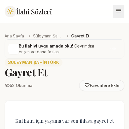
menu
İlahi Sözleri
light_mode
chevron_right
chevron_right
Ana Sayfa
Süleyman Şahintürk
Gayret Et
Bu ilahiyi uygulamada oku!
Çevrimdışı
İndir
erişim ve daha fazlası.
SÜLEYMAN ŞAHINTÜRK
Gayret Et
favorite_border
visibility
52 Okunma
Favorilere Ekle
Kul hatrı için yaşama var sen ihlâsa gayret et