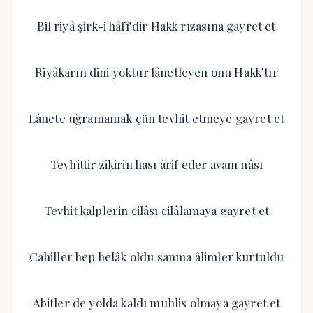
Bil riyâ şirk-i hâfî’dir Hakk rızasına gayret et
Riyâkarın dini yoktur lânetleyen onu Hakk’tır
Lânete uğramamak çün tevhit etmeye gayret et
Tevhittir zikirin hası ârif eder avam nâsı
Tevhit kalplerin cilâsı cilâlamaya gayret et
Cahiller hep helâk oldu sanma âlimler kurtuldu
Abitler de yolda kaldı muhlis olmaya gayret et