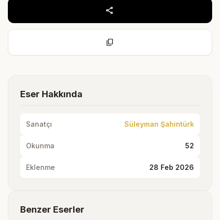
share
content_copy
Eser Hakkında
Sanatçı
Süleyman Şahintürk
Okunma
52
Eklenme
28 Feb 2026
Benzer Eserler