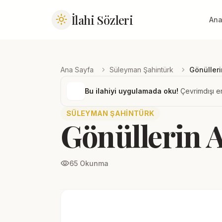
İlahi Sözleri
light_mode
Ana
chevron_right
chevron_right
Ana Sayfa
Süleyman Şahintürk
Gönüller
Bu ilahiyi uygulamada oku!
Çevrimdışı er
SÜLEYMAN ŞAHINTÜRK
Gönüllerin 
visibility
65 Okunma