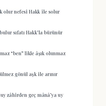
k olur nefesi Hakk ile solur
bulur sıfatı Hakk’la bürünür
maz “ben” likle âşık olunmaz
rülmez gönül aşk ile arınır
buy zâhirden geç mânâ’ya uy