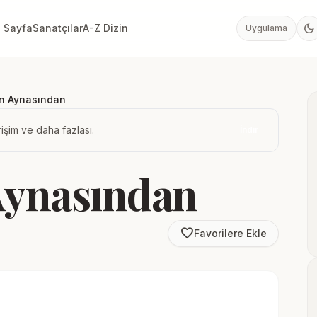
dark_mode
 Sayfa
Sanatçılar
A-Z Dizin
Uygulama
in Aynasından
işim ve daha fazlası.
İndir
Aynasından
favorite_border
Favorilere Ekle