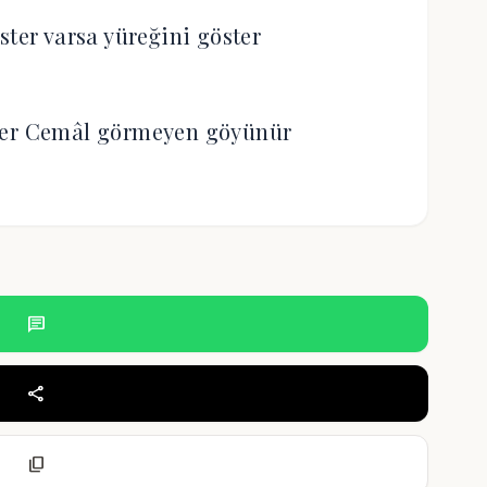
ster varsa yüreğini göster
ler Cemâl görmeyen göyünür
chat
share
content_copy