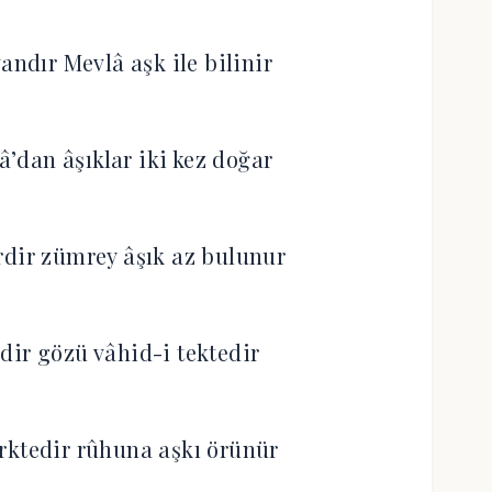
andır Mevlâ aşk ile bilinir
â’dan âşıklar iki kez doğar
rdir zümrey âşık az bulunur
dir gözü vâhid-i tektedir
rktedir rûhuna aşkı örünür