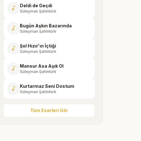
Deldi de Geçdi
music_note
Süleyman Şahintürk
Bugün Aşkın Bazarında
music_note
Süleyman Şahintürk
Şol Hızır'ın İçtiği
music_note
Süleyman Şahintürk
Mansur Asa Aşık Ol
music_note
Süleyman Şahintürk
Kurtarmaz Seni Dostum
music_note
Süleyman Şahintürk
Tüm Eserleri Gör