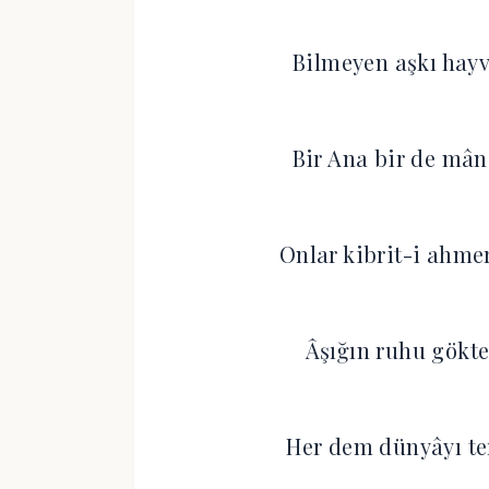
Bilmeyen aşkı hayv
Bir Ana bir de mân
Onlar kibrit-i ahme
Âşığın ruhu gökte
Her dem dünyâyı te