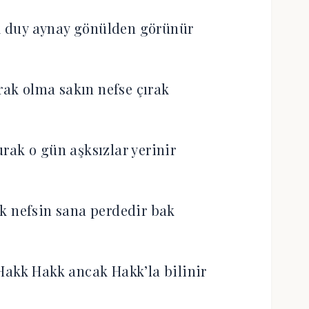
 duy aynay gönülden görünür
ak olma sakın nefse çırak
rak o gün aşksızlar yerinir
yak nefsin sana perdedir bak
Hakk Hakk ancak Hakk’la bilinir