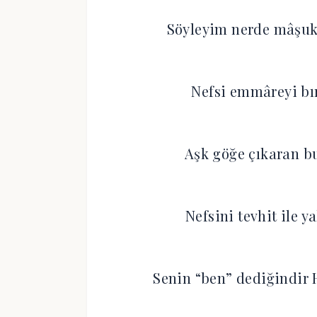
Söyleyim nerde mâşuk
Nefsi emmâreyi bır
Aşk göğe çıkaran bu
Nefsini tevhit ile 
Senin “ben” dediğindir 