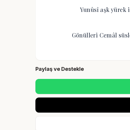
Yunûsî aşk yürek i
Gönülleri Cemâl süs
Paylaş ve Destekle