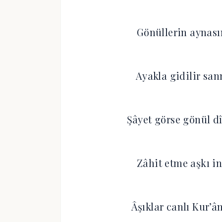
Gönüllerin aynası
Ayakla gidilir sa
Şâyet görse gönül d
Zâhit etme aşkı i
Âşıklar canlı Kur’â