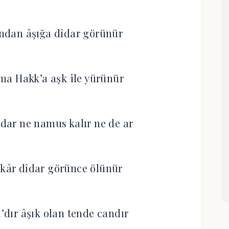
ndan âşığa dîdar görünür
nma Hakk’a aşk ile yürünür
îdar ne namus kalır ne de ar
nkâr dîdar görünce ölünür
n’dır âşık olan tende candır