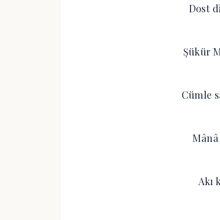
Dost d
Şükür 
Cümle s
Mânâ 
Akı 