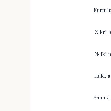
Kurtul
Zikri 
Nefsi 
Hakk a
Sanma 