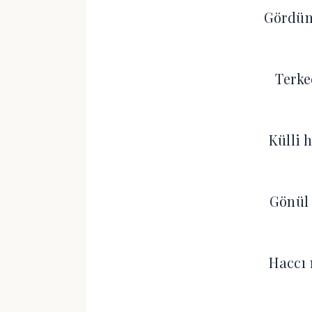
Gördüm
Terke
Külli 
Gönül 
Haccı 