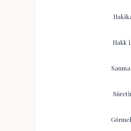
Hakîka
Hakk i
Sanma 
Sûreti
Görmek 