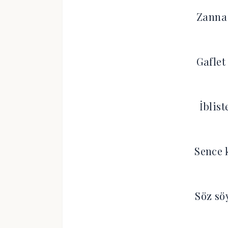
Zanna 
Gaflet
İblist
Sence 
Söz sö