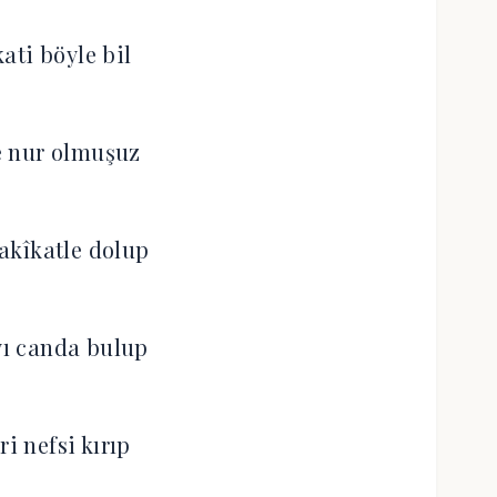
ati böyle bil
e nur olmuşuz
akîkatle dolup
ı canda bulup
ri nefsi kırıp