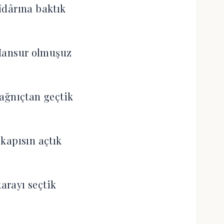
îdârına baktık
Mansur olmuşuz
ağnıçtan geçtik
kapısın açtık
karayı seçtik