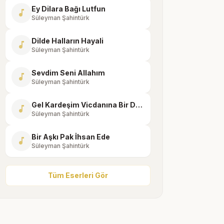
Ey Dilara Bağı Lutfun
music_note
Süleyman Şahintürk
Dilde Halların Hayali
music_note
Süleyman Şahintürk
Sevdim Seni Allahım
music_note
Süleyman Şahintürk
Gel Kardeşim Vicdanına Bir Danış
music_note
Süleyman Şahintürk
Bir Aşkı Pak İhsan Ede
music_note
Süleyman Şahintürk
Tüm Eserleri Gör