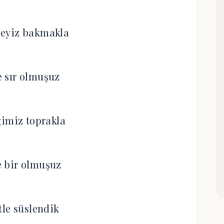
eyiz bakmakla
le sır olmuşuz
gimiz toprakla
le bir olmuşuz
tle süslendik