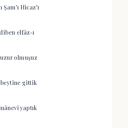
 Şam’ı Hicaz’ı
diben elfâz-ı
huzur olmuşuz
beytine gittik
mânevî yaptık