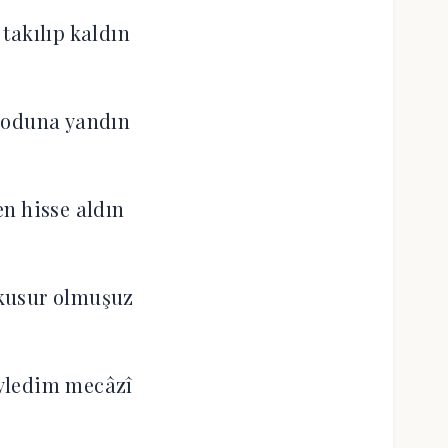
takılıp kaldın
 oduna yandın
en hisse aldın
kusur olmuşuz
yledim mecâzî