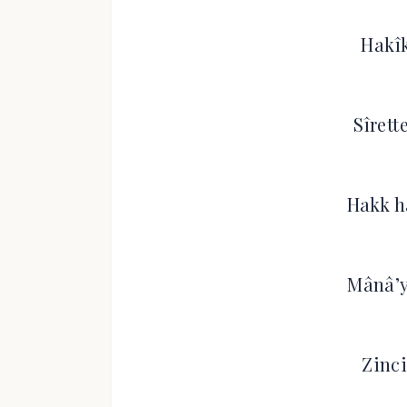
Hakîk
Sîrett
Hakk h
Mânâ’y
Zinci