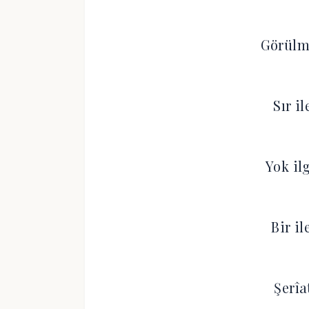
Görülm
Sır i
Yok il
Bir i
Şerîa