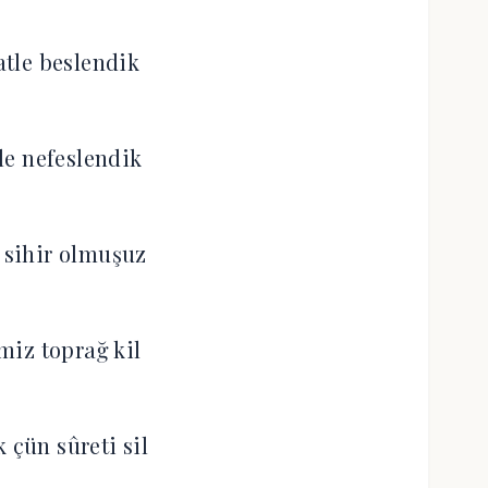
tle beslendik
le nefeslendik
sihir olmuşuz
miz toprağ kil
çün sûreti sil