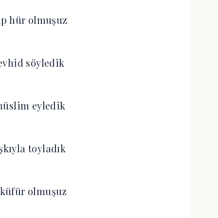
up hür olmuşuz
tevhid söyledik
müslim eyledik
şkıyla toyladık
küfür olmuşuz