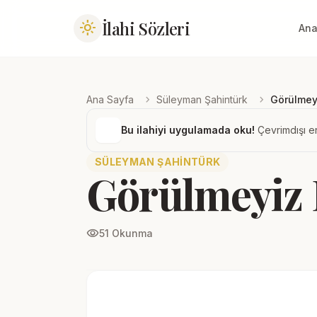
İlahi Sözleri
light_mode
Ana
chevron_right
chevron_right
Ana Sayfa
Süleyman Şahintürk
Görülmey
Bu ilahiyi uygulamada oku!
Çevrimdışı er
SÜLEYMAN ŞAHINTÜRK
Görülmeyiz
visibility
51 Okunma