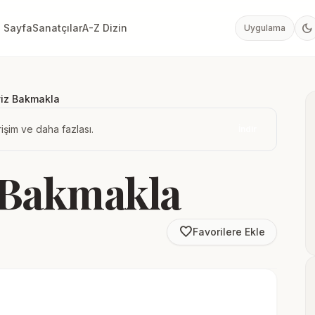
dark_mode
 Sayfa
Sanatçılar
A-Z Dizin
Uygulama
iz Bakmakla
işim ve daha fazlası.
İndir
 Bakmakla
favorite_border
Favorilere Ekle