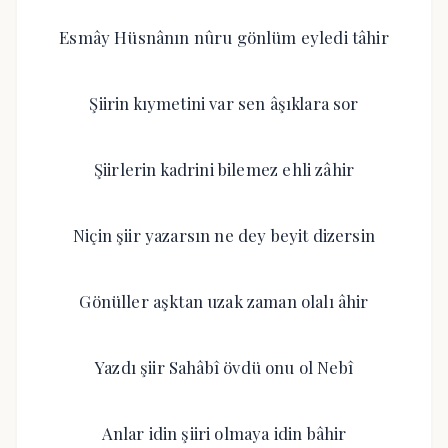
Esmây Hüsnânın nûru gönlüm eyledi tâhir
Şiirin kıymetini var sen âşıklara sor
Şiirlerin kadrini bilemez ehli zâhir
Niçin şiir yazarsın ne dey beyit dizersin
Gönüller aşktan uzak zaman olalı âhir
Yazdı şiir Sahâbî övdü onu ol Nebî
Anlar idin şiiri olmaya idin bâhir