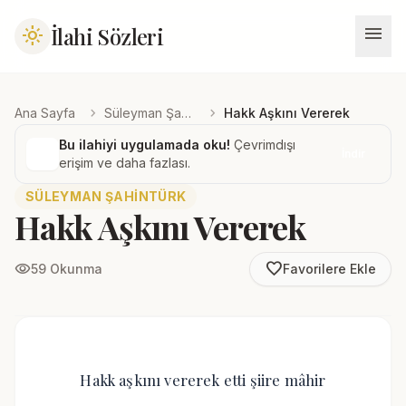
menu
İlahi Sözleri
light_mode
chevron_right
chevron_right
Ana Sayfa
Süleyman Şahintürk
Hakk Aşkını Vererek
Bu ilahiyi uygulamada oku!
Çevrimdışı
İndir
erişim ve daha fazlası.
SÜLEYMAN ŞAHINTÜRK
Hakk Aşkını Vererek
favorite_border
visibility
59 Okunma
Favorilere Ekle
Hakk aşkını vererek etti şiire mâhir