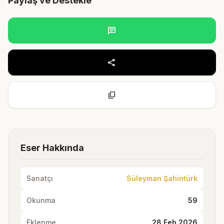
Paylaş ve Destekle
chat
share
content_copy
Eser Hakkında
Sanatçı
Süleyman Şahintürk
Okunma
59
Eklenme
28 Feb 2026