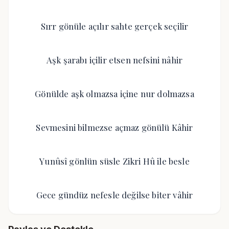
Sırr gönüle açılır sahte gerçek seçilir
Aşk şarabı içilir etsen nefsini nâhir
Gönülde aşk olmazsa içine nur dolmazsa
Sevmesini bilmezse açmaz gönülü Kâhir
Yunûsî gönlün süsle Zikri Hû ile besle
Gece gündüz nefesle değilse biter vâhir