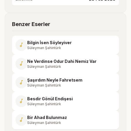
Benzer Eserler
Bilgin İsen Söyleyiver
music_note
Süleyman Şahintürk
Ne Verdinse Odur Dahi Nemiz Var
music_note
Süleyman Şahintürk
Şaşırdım Neyle Fahretsem
music_note
Süleyman Şahintürk
Besdir Gönül Endişesi
music_note
Süleyman Şahintürk
Bir Ahad Bulunmaz
music_note
Süleyman Şahintürk