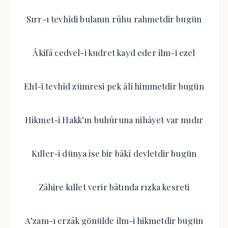
Sırr-ı tevhîdi bulanın rûhu rahmetdir bugün
Âkifâ cedvel-i kudret kayd eder ilm-i ezel
Ehl-i tevhîd zümresi pek âlî himmetdir bugün
Hikmet-i Hakk’ın buhûruna nihâyet var mıdır
Kıller-i dünya ise bir bâkî devletdir bugün
Zâhire kıllet verir bâtında rızka kesreti
A’zam-ı erzâk gönülde ilm-i hikmetdir bugün