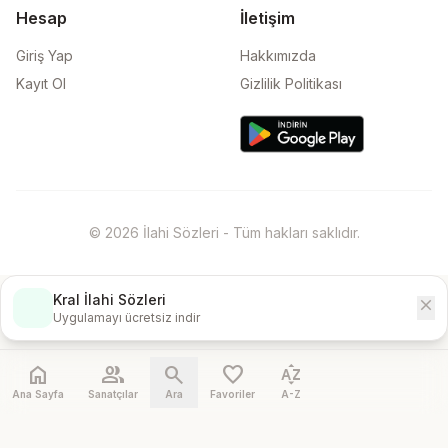
Hesap
İletişim
Giriş Yap
Hakkımızda
Kayıt Ol
Gizlilik Politikası
© 2026 İlahi Sözleri - Tüm hakları saklıdır.
Kral İlahi Sözleri
close
İndir
Uygulamayı ücretsiz indir
home
people
search
favorite
sort_by_alpha
Ana Sayfa
Sanatçılar
Ara
Favoriler
A-Z