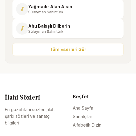
Yağmadır Alan Alsın
music_note
Süleyman Şahintürk
Ahu Bakışlı Dilberin
music_note
Süleyman Şahintürk
Tüm Eserleri Gör
İlahi Sözleri
Keşfet
Ana Sayfa
En güzel ilahi sözleri, ilahi
şarkı sözleri ve sanatçı
Sanatçılar
bilgileri
Alfabetik Dizin