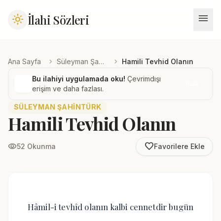
menu
İlahi Sözleri
light_mode
chevron_right
chevron_right
Ana Sayfa
Süleyman Şahintürk
Hamili Tevhid Olanın
Bu ilahiyi uygulamada oku!
Çevrimdışı
İndir
erişim ve daha fazlası.
SÜLEYMAN ŞAHINTÜRK
Hamili Tevhid Olanın
favorite_border
visibility
52 Okunma
Favorilere Ekle
Hâmil-i tevhîd olanın kalbi cennetdir bugün