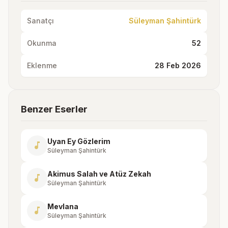
Sanatçı
Süleyman Şahintürk
Okunma
52
Eklenme
28 Feb 2026
Benzer Eserler
Uyan Ey Gözlerim
music_note
Süleyman Şahintürk
Akimus Salah ve Atüz Zekah
music_note
Süleyman Şahintürk
Mevlana
music_note
Süleyman Şahintürk