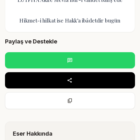
Hikmet-i hilkat ise Hakk’a ibâdetdir bugün
Paylaş ve Destekle
chat
share
content_copy
Eser Hakkında