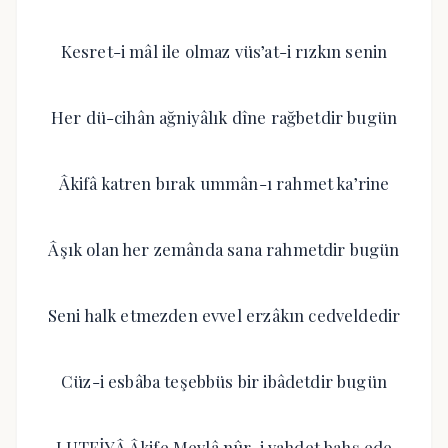
Kesret-i mâl ile olmaz vüs’at-i rızkın senin
Her dü-cihân ağniyâlık dîne rağbetdir bugün
Âkifâ katren bırak ummân-ı rahmet ka’rine
Âşık olan her zemânda sana rahmetdir bugün
Seni halk etmezden evvel erzâkın cedveldedir
Cüz-i esbâba teşebbüs bir ibâdetdir bugün
LUTFİYÂ Âkife Mevlâ nûr-i vahdet bahş ede