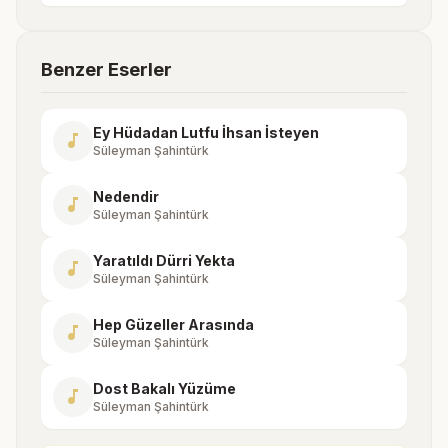
Benzer Eserler
Ey Hüdadan Lutfu İhsan İsteyen
music_note
Süleyman Şahintürk
Nedendir
music_note
Süleyman Şahintürk
Yaratıldı Dürri Yekta
music_note
Süleyman Şahintürk
Hep Güzeller Arasında
music_note
Süleyman Şahintürk
Dost Bakalı Yüzüme
music_note
Süleyman Şahintürk