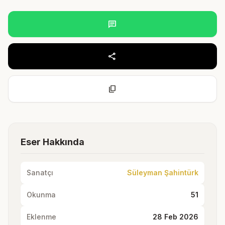
chat
share
content_copy
Eser Hakkında
Sanatçı
Süleyman Şahintürk
Okunma
51
Eklenme
28 Feb 2026