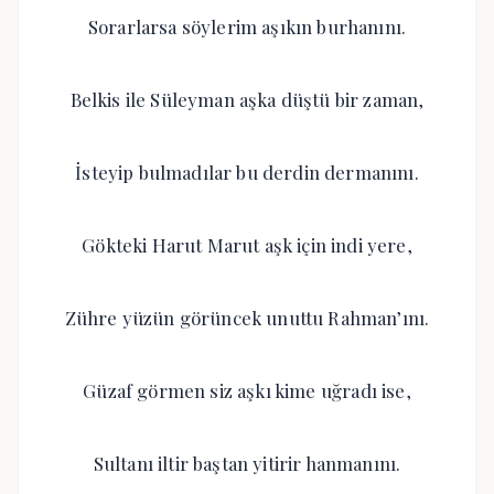
Sorarlarsa söylerim aşıkın burhanını.
Belkis ile Süleyman aşka düştü bir zaman,
İsteyip bulmadılar bu derdin dermanını.
Gökteki Harut Marut aşk için indi yere,
Zühre yüzün görüncek unuttu Rahman’ını.
Güzaf görmen siz aşkı kime uğradı ise,
Sultanı iltir baştan yitirir hanmanını.