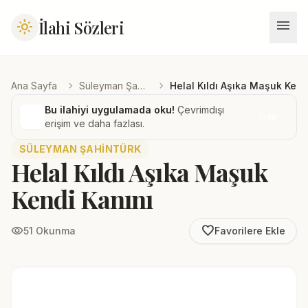
menu
İlahi Sözleri
light_mode
chevron_right
chevron_right
Ana Sayfa
Süleyman Şahintürk
Helal Kıldı Aşıka Maşuk Kend
Bu ilahiyi uygulamada oku!
Çevrimdışı
İndir
erişim ve daha fazlası.
SÜLEYMAN ŞAHINTÜRK
Helal Kıldı Aşıka Maşuk
Kendi Kanını
favorite_border
visibility
51 Okunma
Favorilere Ekle