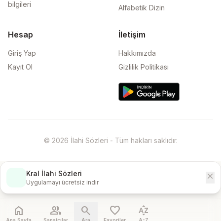
bilgileri
Alfabetik Dizin
Hesap
İletişim
Giriş Yap
Hakkımızda
Kayıt Ol
Gizlilik Politikası
© 2026 İlahi Sözleri - Tüm hakları saklıdır.
Kral İlahi Sözleri
close
İndir
Uygulamayı ücretsiz indir
home
people
search
favorite
sort_by_alpha
Ana Sayfa
Sanatçılar
Ara
Favoriler
A-Z