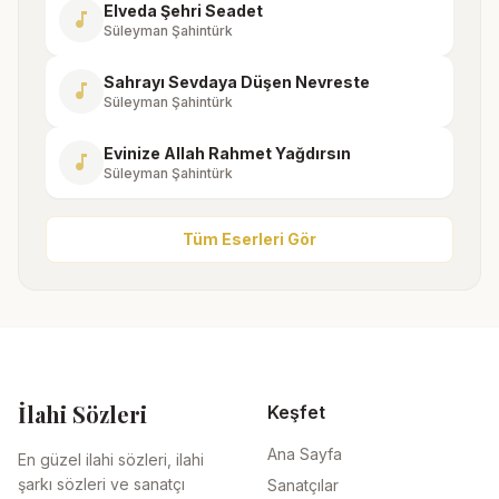
Elveda Şehri Seadet
music_note
Süleyman Şahintürk
Sahrayı Sevdaya Düşen Nevreste
music_note
Süleyman Şahintürk
Evinize Allah Rahmet Yağdırsın
music_note
Süleyman Şahintürk
Tüm Eserleri Gör
İlahi Sözleri
Keşfet
Ana Sayfa
En güzel ilahi sözleri, ilahi
şarkı sözleri ve sanatçı
Sanatçılar