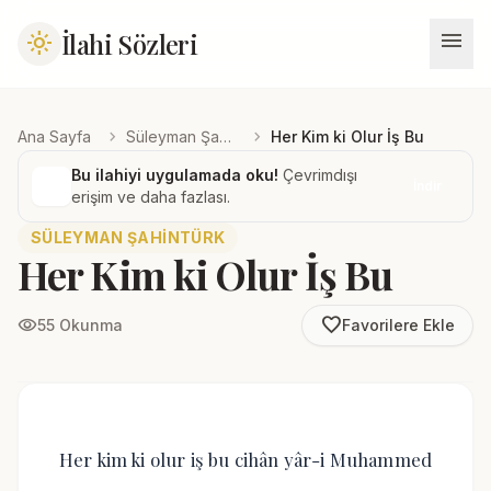
menu
İlahi Sözleri
light_mode
chevron_right
chevron_right
Ana Sayfa
Süleyman Şahintürk
Her Kim ki Olur İş Bu
Bu ilahiyi uygulamada oku!
Çevrimdışı
İndir
erişim ve daha fazlası.
SÜLEYMAN ŞAHINTÜRK
Her Kim ki Olur İş Bu
favorite_border
visibility
55 Okunma
Favorilere Ekle
Her kim ki olur iş bu cihân yâr-i Muhammed