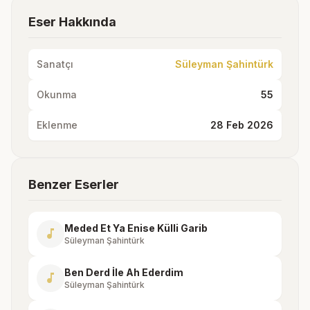
Eser Hakkında
Sanatçı
Süleyman Şahintürk
Okunma
55
Eklenme
28 Feb 2026
Benzer Eserler
Meded Et Ya Enise Külli Garib
music_note
Süleyman Şahintürk
Ben Derd İle Ah Ederdim
music_note
Süleyman Şahintürk