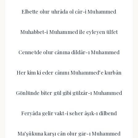
Elbette olur uhrâda ol câr-i Muhammed
Muhabbet-i Muhammed ile eyleyen ülfet
Cennetde olur cânına dildâr-ı Muhammed
Her kim ki eder cânını Muhammed’e kurbân
Gönlünde biter gül gibi gülzâr-ı Muhammed
Feryâda gelir vakt-i seher âşık-ı dilbend
Ma’şûkuna karşı cân olur gār-ı Muhammed