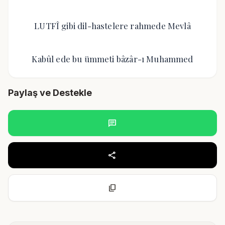
LUTFÎ gibi dil-hastelere rahmede Mevlâ
Kabûl ede bu ümmeti bâzâr-ı Muhammed
Paylaş ve Destekle
chat
share
content_copy