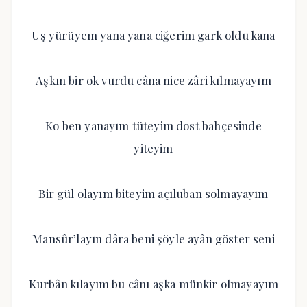
Uş yürüyem yana yana ciğerim gark oldu kana
Aşkın bir ok vurdu câna nice zâri kılmayayım
Ko ben yanayım tüteyim dost bahçesinde
yiteyim
Bir gül olayım biteyim açıluban solmayayım
Mansûr’layın dâra beni şöyle ayân göster seni
Kurbân kılayım bu cânı aşka münkir olmayayım