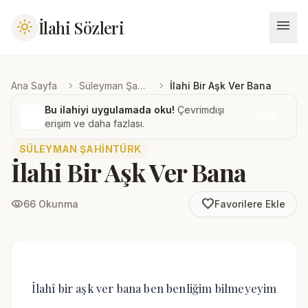
menu
İlahi Sözleri
light_mode
chevron_right
chevron_right
Ana Sayfa
Süleyman Şahintürk
İlahi Bir Aşk Ver Bana
Bu ilahiyi uygulamada oku!
Çevrimdışı
İndir
erişim ve daha fazlası.
SÜLEYMAN ŞAHINTÜRK
İlahi Bir Aşk Ver Bana
favorite_border
visibility
66 Okunma
Favorilere Ekle
İlahî bir aşk ver bana ben benliğim bilmeyeyim