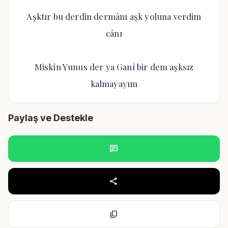
Aşktır bu derdin dermânı aşk yoluna verdim
cânı
Miskîn Yunus der ya Ganî bir dem aşksız
kalmayayım
Paylaş ve Destekle
chat
share
content_copy