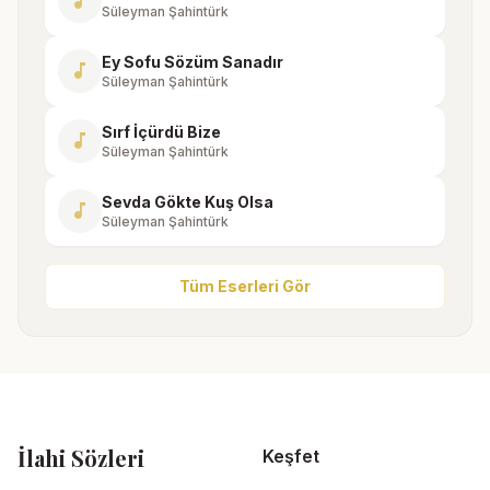
music_note
Süleyman Şahintürk
Ey Sofu Sözüm Sanadır
music_note
Süleyman Şahintürk
Sırf İçürdü Bize
music_note
Süleyman Şahintürk
Sevda Gökte Kuş Olsa
music_note
Süleyman Şahintürk
Tüm Eserleri Gör
İlahi Sözleri
Keşfet