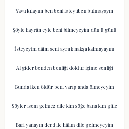
Yavu kılayım ben beni isteyüben bulmayaym
Şöyle hayrân eyle beni bilmeyeyim dün ü günü
İsteyeyim dâim seni ayruk nakşa kalmayayım
Al gider benden benliği doldur içime senliği
Bunda iken öldür beni varıp anda ölmeyeyim
Söyler isem gelmez dile kim söğe bana kim güle
Bari yanayın derd ile hâlim dile gelmeyeyim