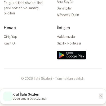
Ana Sayfa
En güzel ilahi sözleri, ilahi
şarkı sözleri ve sanatçı
Sanatçılar
bilgileri
Alfabetik Dizin
Hesap
İletişim
Giriş Yap
Hakkımızda
Kayıt Ol
Gizlilik Politikası
© 2026 İlahi Sözleri - Tüm hakları saklıdır.
Kral İlahi Sözleri
close
İndir
Uygulamayı ücretsiz indir