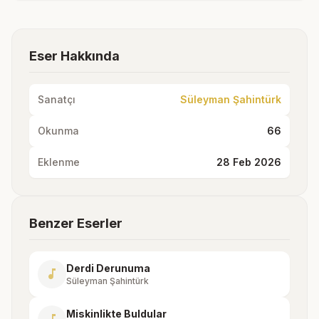
Eser Hakkında
Sanatçı
Süleyman Şahintürk
Okunma
66
Eklenme
28 Feb 2026
Benzer Eserler
Derdi Derunuma
music_note
Süleyman Şahintürk
Miskinlikte Buldular