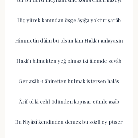
Hiç yürek kanından özge âşığa yoktur şarâb
Himmetin dâim bu olsun kim Hakk’ı anlayasın
Hakk’ı bilmekten yeğ olmaz iki âlemde sevâb
Ger azâb-ı âhiretten bulmak istersen halâs
Ârif ol ki cehl ödünden kopısar cümle azâb
Bu Niyâzî kendinden demez bu sözü ey püser