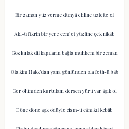
Bir zaman yüz verme dünyâ ehline uzlette ol
Akl-ü fikrin bir yere cem’et yüzüne çek nikâb
Göz kulak dil kapıların bağla muhkem bir zeman
Ola kim Hakk’dan yana gönlünden ola feth-ü bâb
Ger ölümden kurtulam dersen yürü var âşık ol
Döne döne aşk ödüyle cism-ü cânı kıl kebâb
Gir bu derd meyhânesine koma elden kâseyi