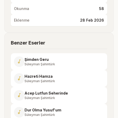
Okunma
58
Eklenme
28 Feb 2026
Benzer Eserler
Şimden Geru
music_note
Süleyman Şahintürk
Hazreti Hamza
music_note
Süleyman Şahintürk
Acep Lutfun Seherinde
music_note
Süleyman Şahintürk
Dur Olma Yusuf'um
music_note
Süleyman Şahintürk