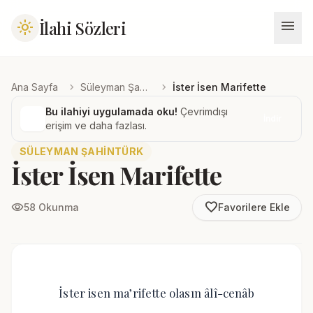
menu
İlahi Sözleri
light_mode
chevron_right
chevron_right
Ana Sayfa
Süleyman Şahintürk
İster İsen Marifette
Bu ilahiyi uygulamada oku!
Çevrimdışı
İndir
erişim ve daha fazlası.
SÜLEYMAN ŞAHINTÜRK
İster İsen Marifette
favorite_border
visibility
58 Okunma
Favorilere Ekle
İster isen ma’rifette olasın âlî-cenâb