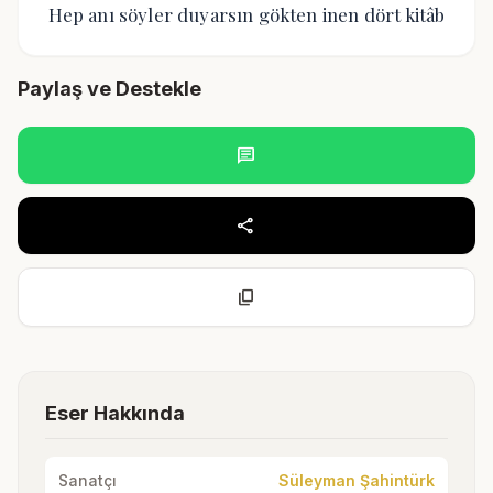
Hep anı söyler duyarsın gökten inen dört kitâb
Paylaş ve Destekle
chat
share
content_copy
Eser Hakkında
Sanatçı
Süleyman Şahintürk