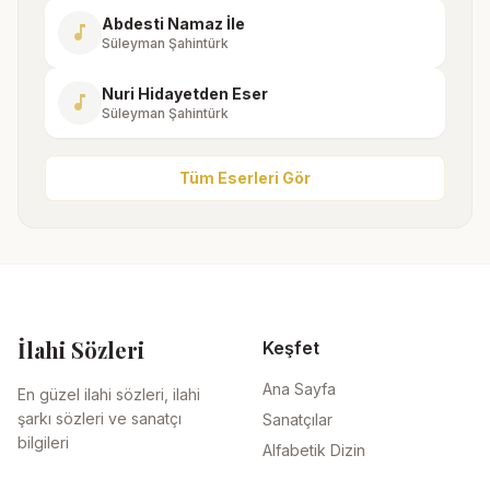
Abdesti Namaz İle
music_note
Süleyman Şahintürk
Nuri Hidayetden Eser
music_note
Süleyman Şahintürk
Tüm Eserleri Gör
İlahi Sözleri
Keşfet
Ana Sayfa
En güzel ilahi sözleri, ilahi
şarkı sözleri ve sanatçı
Sanatçılar
bilgileri
Alfabetik Dizin