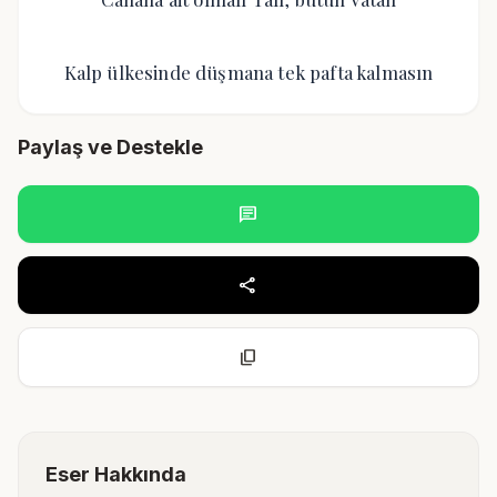
Kalp ülkesinde düşmana tek pafta kalmasın
Paylaş ve Destekle
chat
share
content_copy
Eser Hakkında