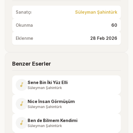
Sanatçı
Süleyman Şahintürk
Okunma
60
Eklenme
28 Feb 2026
Benzer Eserler
Sene Bin İki Yüz Elli
music_note
Süleyman Şahintürk
Nice İnsan Görmüşüm
music_note
Süleyman Şahintürk
Ben de Bilmem Kendimi
music_note
Süleyman Şahintürk