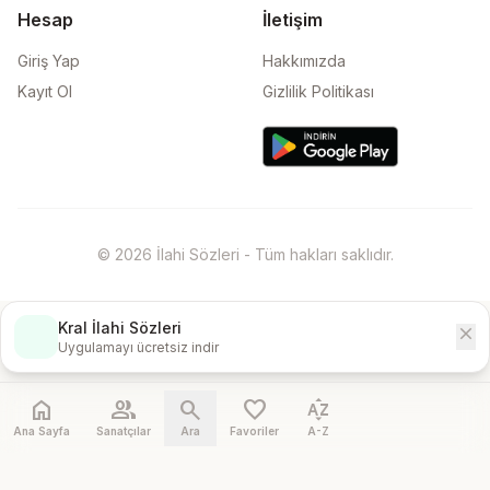
Hesap
İletişim
Giriş Yap
Hakkımızda
Kayıt Ol
Gizlilik Politikası
© 2026 İlahi Sözleri - Tüm hakları saklıdır.
Kral İlahi Sözleri
close
İndir
Uygulamayı ücretsiz indir
home
people
search
favorite
sort_by_alpha
Ana Sayfa
Sanatçılar
Ara
Favoriler
A-Z