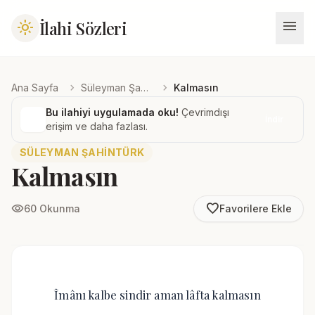
menu
İlahi Sözleri
light_mode
chevron_right
chevron_right
Ana Sayfa
Süleyman Şahintürk
Kalmasın
Bu ilahiyi uygulamada oku!
Çevrimdışı
İndir
erişim ve daha fazlası.
SÜLEYMAN ŞAHINTÜRK
Kalmasın
favorite_border
visibility
60 Okunma
Favorilere Ekle
Îmânı kalbe sindir aman lâfta kalmasın