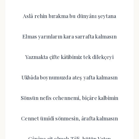
Aslâ rehin bırakma bu dünyânı şeytana
Elmas yarınların kara sarrafta kalmasın
Yazmakta çifte kâtibimiz tek dilekçeyi
Ukbâda boynumuzda ateş yafta kalmasın
Sönsün nefis cehennemi, bîçâre kalbimin
Cennet ümîdi sönmesin, ârafta kalmasın
Cânâna ait olmalı Tâlî, bütün Vatan