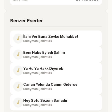
Benzer Eserler
İlahi Ver Bana Zevku Muhabbet
music_note
Süleyman Şahintürk
Beni Habs Eyledi Şahım
music_note
Süleyman Şahintürk
Ya Hu Ya Hakk Diyerek
music_note
Süleyman Şahintürk
Canan Yolunda Canım Giderse
music_note
Süleyman Şahintürk
Hey Sofu Sözüm Sanadır
music_note
Süleyman Şahintürk