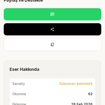
Paylaş ve Destekle
chat
share
content_copy
Eser Hakkında
Sanatçı
Süleyman Şahintürk
Okunma
62
Eklenme
28 Feb 2026