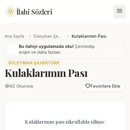
menu
İlahi Sözleri
light_mode
chevron_right
chevron_right
Ana Sayfa
Süleyman Şahintürk
Kulaklarımın Pası
Bu ilahiyi uygulamada oku!
Çevrimdışı
İndir
erişim ve daha fazlası.
SÜLEYMAN ŞAHINTÜRK
Kulaklarımın Pası
favorite_border
visibility
62 Okunma
Favorilere Ekle
Kulaklarımın pası zikrullahla silinse