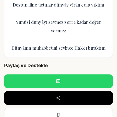
Dostun iline uçtular dünyây vîrân edip yıktım
Yunûsî dünyâyı sevmez zerre kadar değer
vermez
Dünyânın muhabbetini sevince Hakk’ı bıraktım
Paylaş ve Destekle
chat
share
content_copy