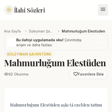
menu
İlahi Sözleri
light_mode
chevron_right
chevron_right
Ana Sayfa
Süleyman Şahintürk
Mahmurluğum Elestüden
Bu ilahiyi uygulamada oku!
Çevrimdışı
İndir
erişim ve daha fazlası.
SÜLEYMAN ŞAHINTÜRK
Mahmurluğum Elestüden
favorite_border
visibility
62 Okunma
Favorilere Ekle
Mahmurluğum Elestüden aşkı tâ ezelden tattım