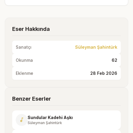
Eser Hakkında
Sanatçı
Süleyman Şahintürk
Okunma
62
Eklenme
28 Feb 2026
Benzer Eserler
Sundular Kadehi Aşkı
music_note
Süleyman Şahintürk