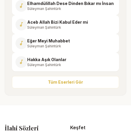
Elhamdülillah Dese Dinden Bıkar mı İnsan
music_note
Süleyman Şahintürk
Aceb Allah Bizi Kabul Eder mi
music_note
Süleyman Şahintürk
Eğer Meyi Muhabbet
music_note
Süleyman Şahintürk
Hakka Aşık Olanlar
music_note
Süleyman Şahintürk
Tüm Eserleri Gör
İlahi Sözleri
Keşfet