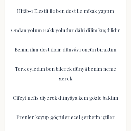
Hitâb-ı Elestü ile ben dost ile mîsak yaptım
Ondan yolum Hakk yoludur dâhî dilim kuşdilidir
Benim ilim dost ilidir dünyâyı onçün bıraktım
Terk eyledim ben bilerek dünyâ benim neme
gerek
Cîfeyi nefis diyerek dünyâya kem gözle baktım
Erenler koyup göçtüler ecel şerbetin içtiler