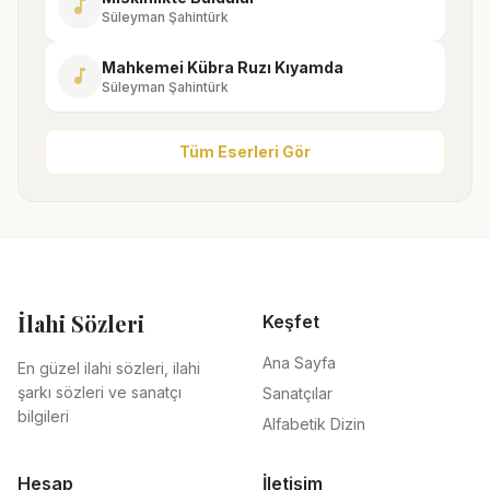
music_note
Süleyman Şahintürk
Mahkemei Kübra Ruzı Kıyamda
music_note
Süleyman Şahintürk
Tüm Eserleri Gör
İlahi Sözleri
Keşfet
Ana Sayfa
En güzel ilahi sözleri, ilahi
şarkı sözleri ve sanatçı
Sanatçılar
bilgileri
Alfabetik Dizin
Hesap
İletişim