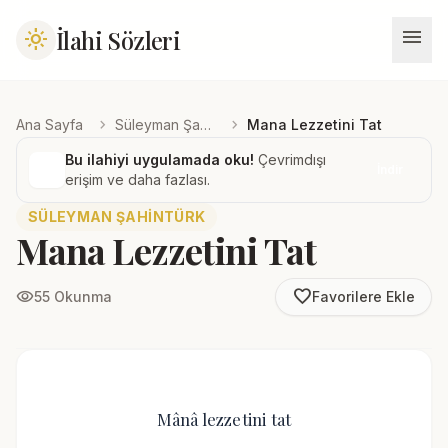
menu
İlahi Sözleri
light_mode
chevron_right
chevron_right
Ana Sayfa
Süleyman Şahintürk
Mana Lezzetini Tat
Bu ilahiyi uygulamada oku!
Çevrimdışı
İndir
erişim ve daha fazlası.
SÜLEYMAN ŞAHINTÜRK
Mana Lezzetini Tat
favorite_border
visibility
55 Okunma
Favorilere Ekle
Mânâ lezzetini tat