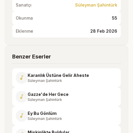
Sanatçı
Süleyman Şahintürk
Okunma
55
Eklenme
28 Feb 2026
Benzer Eserler
Karanlık Üstüne Gelir Aheste
music_note
Süleyman Şahintürk
Gazze'de Her Gece
music_note
Süleyman Şahintürk
Ey Bu Gönlüm
music_note
Süleyman Şahintürk
Miskinlikte Buldular