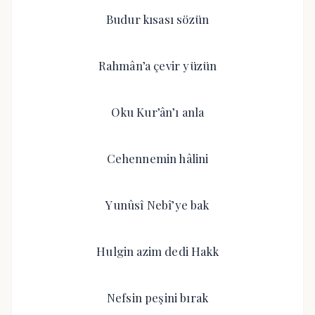
Budur kısası sözün
Rahmân’a çevir yüzün
Oku Kur’ân’ı anla
Cehennemin hâlini
Yunûsî Nebî’ye bak
Hulgin azim dedi Hakk
Nefsin peşini bırak