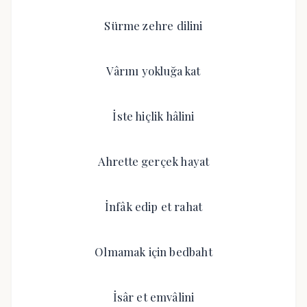
Sürme zehre dilini
Vârını yokluğa kat
İste hiçlik hâlini
Ahrette gerçek hayat
İnfâk edip et rahat
Olmamak için bedbaht
İsâr et emvâlini