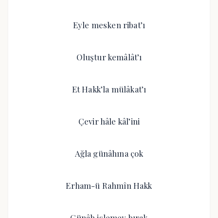
Eyle mesken ribat’ı
Oluştur kemâlât’ı
Et Hakk’la mülâkat’ı
Çevir hâle kâl’ini
Ağla günâhına çok
Erham-ü Rahmîn Hakk
Günâh işlemey bırak