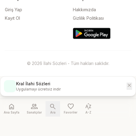
Giriş Yap
Hakkımızda
Kayıt Ol
Gizlilik Politikası
© 2026 İlahi Sözleri - Tüm hakları saklıdır.
Kral İlahi Sözleri
close
İndir
Uygulamayı ücretsiz indir
home
people
search
favorite
sort_by_alpha
Ana Sayfa
Sanatçılar
Ara
Favoriler
A-Z