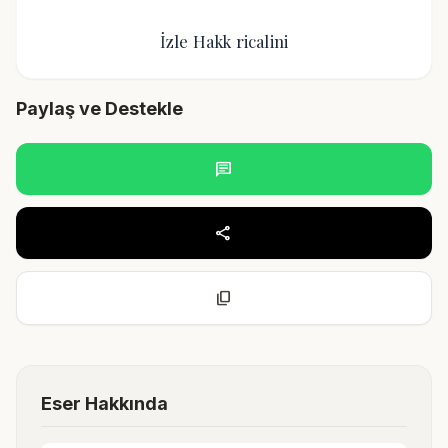
İzle Hakk ricalini
Paylaş ve Destekle
chat
share
content_copy
Eser Hakkında