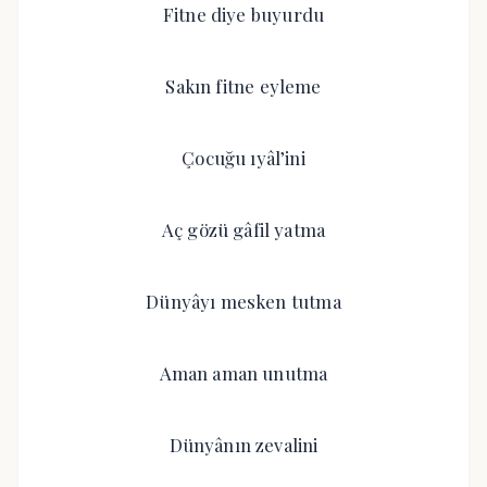
Fitne diye buyurdu
Sakın fitne eyleme
Çocuğu ıyâl’ini
Aç gözü gâfil yatma
Dünyâyı mesken tutma
Aman aman unutma
Dünyânın zevalini