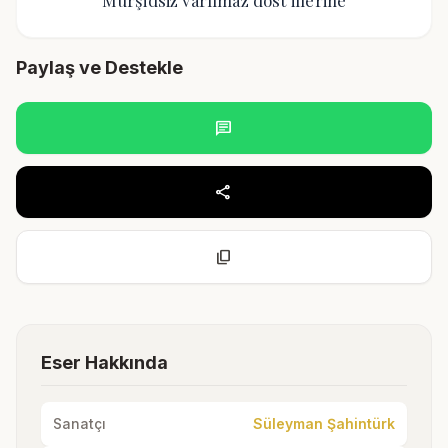
Mürşidsiz varılmaz dost illerine
Paylaş ve Destekle
chat
share
content_copy
Eser Hakkında
Sanatçı
Süleyman Şahintürk