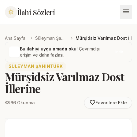
menu
İlahi Sözleri
light_mode
chevron_right
chevron_right
Ana Sayfa
Süleyman Şahintürk
Mürşidsiz Varılmaz Dost İller
Bu ilahiyi uygulamada oku!
Çevrimdışı
İndir
erişim ve daha fazlası.
SÜLEYMAN ŞAHINTÜRK
Mürşidsiz Varılmaz Dost
İllerine
favorite_border
visibility
66 Okunma
Favorilere Ekle