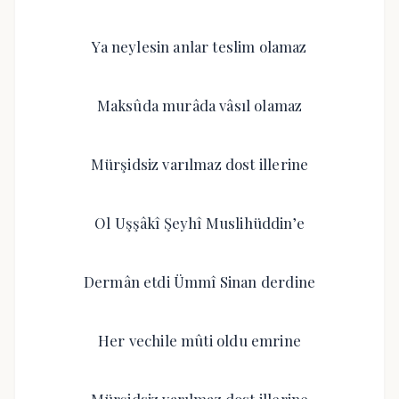
Ya neylesin anlar teslim olamaz
Maksûda murâda vâsıl olamaz
Mürşidsiz varılmaz dost illerine
Ol Uşşâkî Şeyhî Muslihüddin’e
Dermân etdi Ümmî Sinan derdine
Her vechile mûti oldu emrine