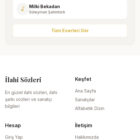
Milki Bekadan
music_note
Süleyman Şahintürk
Tüm Eserleri Gör
İlahi Sözleri
Keşfet
Ana Sayfa
En güzel ilahi sözleri, ilahi
şarkı sözleri ve sanatçı
Sanatçılar
bilgileri
Alfabetik Dizin
Hesap
İletişim
Giriş Yap
Hakkımızda