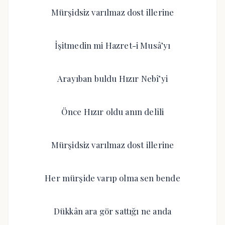
Mürşidsiz varılmaz dost illerine
İşitmedin mi Hazret-i Musâ’yı
Arayıban buldu Hızır Nebî’yi
Önce Hızır oldu anın delîli
Mürşidsiz varılmaz dost illerine
Her mürşide varıp olma sen bende
Dükkân ara gör sattığı ne anda