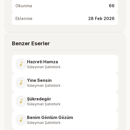
Okunma
66
Eklenme
28 Feb 2026
Benzer Eserler
Hazreti Hamza
music_note
Süleyman Şahintürk
Yine Sensin
music_note
Süleyman Şahintürk
Şükredegör
music_note
Süleyman Şahintürk
Benim Gönlüm Gözüm
music_note
Süleyman Şahintürk