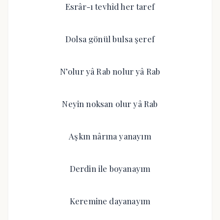
Esrâr-ı tevhîd her taref
Dolsa gönül bulsa şeref
N’olur yâ Rab nolur yâ Rab
Neyin noksan olur yâ Rab
Aşkın nârına yanayım
Derdin ile boyanayım
Keremine dayanayım