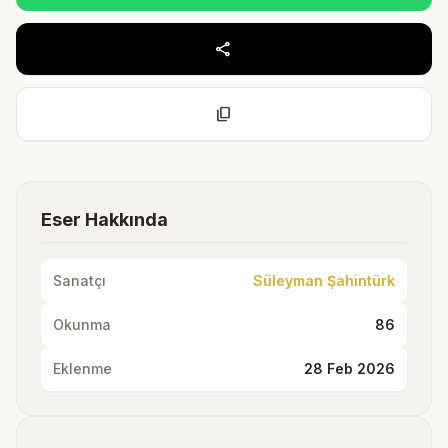
share
content_copy
Eser Hakkında
Sanatçı
Süleyman Şahintürk
Okunma
86
Eklenme
28 Feb 2026