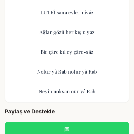
LUTFÎ sana eyler niyâz
Ağlar gözü her kış u yaz
Bir çâre kıl ey çâre-sâz
Nolur yâ Rab nolur yâ Rab
Neyin noksan our yâ Rab
Paylaş ve Destekle
chat