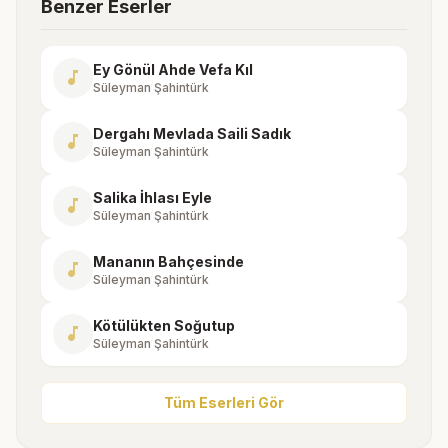
Benzer Eserler
Ey Gönül Ahde Vefa Kıl
music_note
Süleyman Şahintürk
Dergahı Mevlada Saili Sadık
music_note
Süleyman Şahintürk
Salika İhlası Eyle
music_note
Süleyman Şahintürk
Mananın Bahçesinde
music_note
Süleyman Şahintürk
Kötülükten Soğutup
music_note
Süleyman Şahintürk
Tüm Eserleri Gör