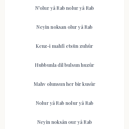
N’olur yâ Rab nolur yâ Rab
Neyin noksan olur yâ Rab
Kenz-i mahfî etsün zuhûr
Hubbunla dil bulsun huzûr
Mahv olunsun her bir kusûr
Nolur yâ Rab nolur yâ Rab
Neyin noksân our yâ Rab