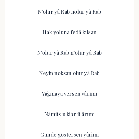
N’olur yâ Rab nolur yâ Rab
Hak yoluna fedâ kılsan
N’olur yâ Rab n’olur yâ Rab
Neyin noksan olur yâ Rab
Yağmaya versen vârımı
Nâmûs u kibr ü ârımı
Günde göstersen yârimi