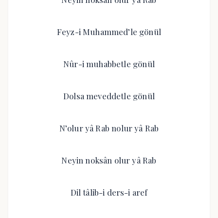
Feyz-i Muhammed’le gönül
Nûr-i muhabbetle gönül
Dolsa meveddetle gönül
N’olur yâ Rab nolur yâ Rab
Neyin noksân olur yâ Rab
Dil tâlib-i ders-i aref