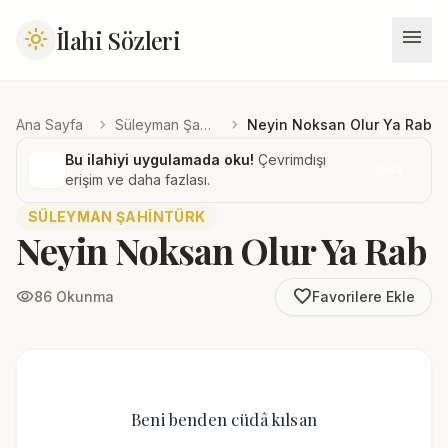
menu
İlahi Sözleri
light_mode
chevron_right
chevron_right
Ana Sayfa
Süleyman Şahintürk
Neyin Noksan Olur Ya Rab
Bu ilahiyi uygulamada oku!
Çevrimdışı
İndir
erişim ve daha fazlası.
SÜLEYMAN ŞAHINTÜRK
Neyin Noksan Olur Ya Rab
favorite_border
visibility
86 Okunma
Favorilere Ekle
Beni benden cüdâ kılsan