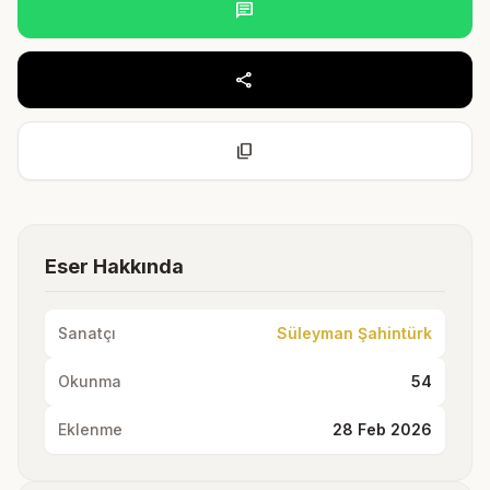
chat
share
content_copy
Eser Hakkında
Sanatçı
Süleyman Şahintürk
Okunma
54
Eklenme
28 Feb 2026