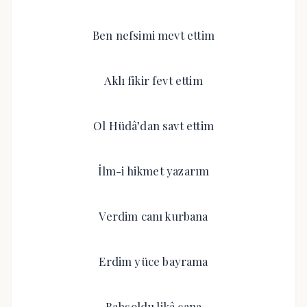
Ben nefsimi mevt ettim
Aklı fikir fevt ettim
Ol Hüdâ’dan savt ettim
İlm-i hikmet yazarım
Verdim canı kurbana
Erdim yüce bayrama
Bahşoldu likâ cana