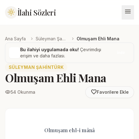
menu
İlahi Sözleri
light_mode
chevron_right
chevron_right
Ana Sayfa
Süleyman Şahintürk
Olmuşam Ehli Mana
Bu ilahiyi uygulamada oku!
Çevrimdışı
İndir
erişim ve daha fazlası.
SÜLEYMAN ŞAHINTÜRK
Olmuşam Ehli Mana
favorite_border
visibility
54 Okunma
Favorilere Ekle
Olmuşam ehl-i mânâ