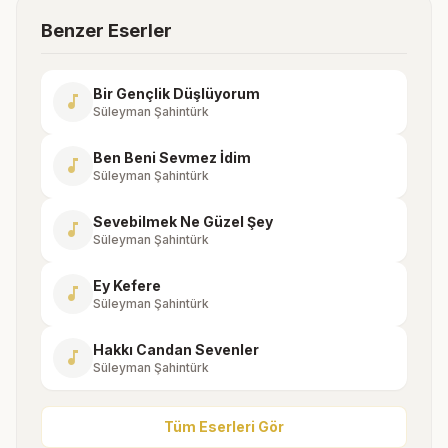
Benzer Eserler
Bir Gençlik Düşlüyorum
music_note
Süleyman Şahintürk
Ben Beni Sevmez İdim
music_note
Süleyman Şahintürk
Sevebilmek Ne Güzel Şey
music_note
Süleyman Şahintürk
Ey Kefere
music_note
Süleyman Şahintürk
Hakkı Candan Sevenler
music_note
Süleyman Şahintürk
Tüm Eserleri Gör