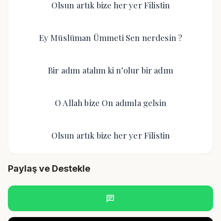
Olsun artık bize her yer Filistin
Ey Müslüman Ümmeti Sen nerdesin ?
Bir adım atalım ki n’olur bir adım
O Allah bize On adımla gelsin
Olsun artık bize her yer Filistin
Paylaş ve Destekle
chat