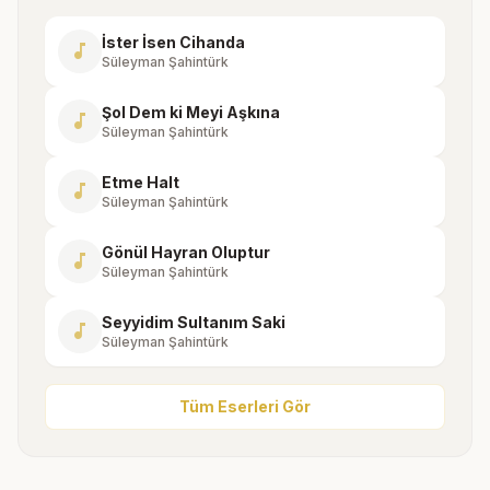
İster İsen Cihanda
music_note
Süleyman Şahintürk
Şol Dem ki Meyi Aşkına
music_note
Süleyman Şahintürk
Etme Halt
music_note
Süleyman Şahintürk
Gönül Hayran Oluptur
music_note
Süleyman Şahintürk
Seyyidim Sultanım Saki
music_note
Süleyman Şahintürk
Tüm Eserleri Gör