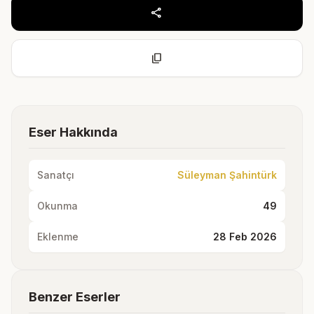
share
content_copy
Eser Hakkında
Sanatçı
Süleyman Şahintürk
Okunma
49
Eklenme
28 Feb 2026
Benzer Eserler