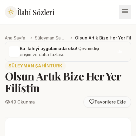
menu
İlahi Sözleri
light_mode
chevron_right
chevron_right
Ana Sayfa
Süleyman Şahintürk
Olsun Artık Bize Her Yer Filis
Bu ilahiyi uygulamada oku!
Çevrimdışı
İndir
erişim ve daha fazlası.
SÜLEYMAN ŞAHINTÜRK
Olsun Artık Bize Her Yer
Filistin
favorite_border
visibility
49 Okunma
Favorilere Ekle