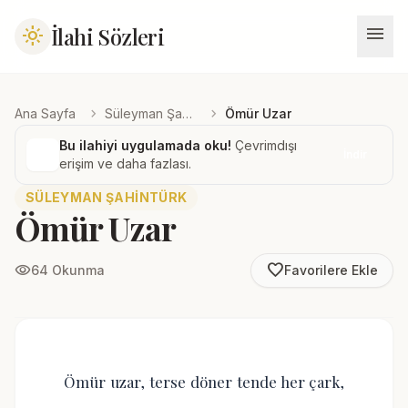
menu
İlahi Sözleri
light_mode
chevron_right
chevron_right
Ana Sayfa
Süleyman Şahintürk
Ömür Uzar
Bu ilahiyi uygulamada oku!
Çevrimdışı
İndir
erişim ve daha fazlası.
SÜLEYMAN ŞAHINTÜRK
Ömür Uzar
favorite_border
visibility
64 Okunma
Favorilere Ekle
Ömür uzar, terse döner tende her çark,