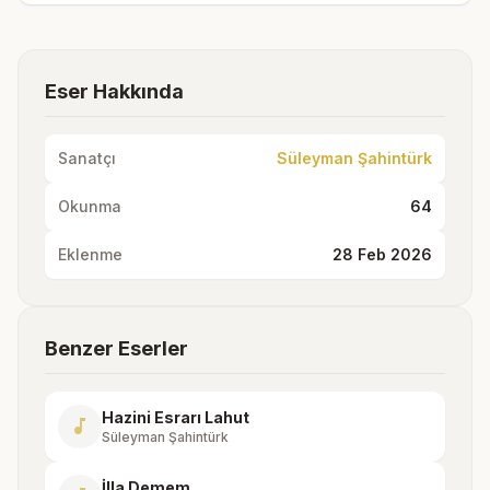
Eser Hakkında
Sanatçı
Süleyman Şahintürk
Okunma
64
Eklenme
28 Feb 2026
Benzer Eserler
Hazini Esrarı Lahut
music_note
Süleyman Şahintürk
İlla Demem