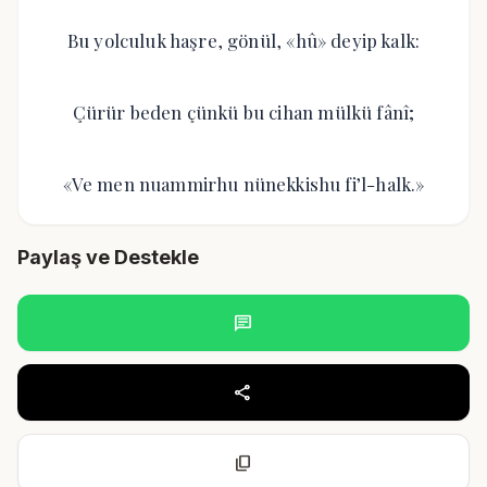
Bu yolculuk haşre, gönül, «hû» deyip kalk:
Çürür beden çünkü bu cihan mülkü fânî;
«Ve men nuammirhu nünekkishu fi’l-halk.»
Paylaş ve Destekle
chat
share
content_copy