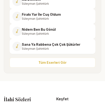
music_note
Süleyman Şahintürk
Firakı Yar İle Cuş Oldum
music_note
Süleyman Şahintürk
Nidem Ben Bu Gönül
music_note
Süleyman Şahintürk
Sana Ya Rabbena Çok Çok Şükürler
music_note
Süleyman Şahintürk
Tüm Eserleri Gör
İlahi Sözleri
Keşfet