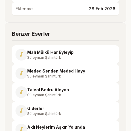
Eklenme
28 Feb 2026
Benzer Eserler
Malı Mülkü Har Eyleyip
music_note
Süleyman Şahintürk
Meded Senden Meded Hayy
music_note
Süleyman Şahintürk
Taleal Bedru Aleyna
music_note
Süleyman Şahintürk
Giderler
music_note
Süleyman Şahintürk
Aklı Neylerim Aşkın Yolunda
music_note