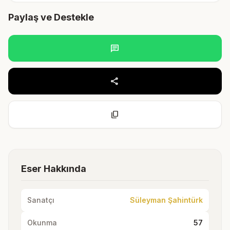
Paylaş ve Destekle
chat
share
content_copy
Eser Hakkında
Sanatçı
Süleyman Şahintürk
Okunma
57