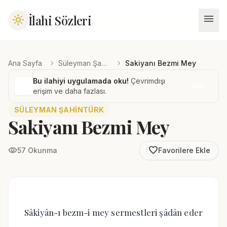
menu
İlahi Sözleri
light_mode
chevron_right
chevron_right
Ana Sayfa
Süleyman Şahintürk
Sakiyanı Bezmi Mey
Bu ilahiyi uygulamada oku!
Çevrimdışı
İndir
erişim ve daha fazlası.
SÜLEYMAN ŞAHINTÜRK
Sakiyanı Bezmi Mey
favorite_border
visibility
57 Okunma
Favorilere Ekle
Sâkiyân-ı bezm-i mey sermestleri şâdân eder