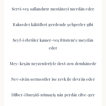
Servi-veş sallandırır mestâneyi merdân eder
Rakseder kâkülleri gerdende şehperler gibi
Seyf-i ebrûler kamer-veş Rüstem’e meydân
eder
Mey-keşân neyzenleriyle dest-zen demhânede
Nev-civân sermestler ise zevk ile devrân eder
Dilber-i hurşîd-nümayiş nâz perdâz cilve-ger