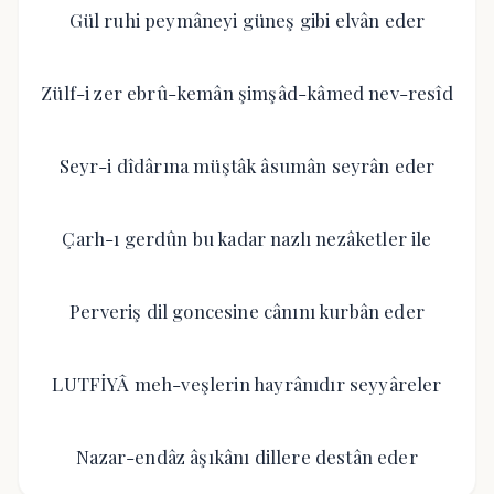
Gül ruhi peymâneyi güneş gibi elvân eder
Zülf-i zer ebrû-kemân şimşâd-kâmed nev-resîd
Seyr-i dîdârına müştâk âsumân seyrân eder
Çarh-ı gerdûn bu kadar nazlı nezâketler ile
Perveriş dil goncesine cânını kurbân eder
LUTFİYÂ meh-veşlerin hayrânıdır seyyâreler
Nazar-endâz âşıkânı dillere destân eder