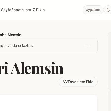
dark_mode
 Sayfa
Sanatçılar
A-Z Dizin
Uygulama
ahri Alemsin
işim ve daha fazlası.
İndir
ri Alemsin
favorite_border
Favorilere Ekle