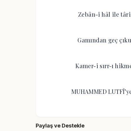
Zebân-i hâl ile tâ
Gamından geç çıkup
Kamer-i sırr-ı hikm
MUHAMMED LUTFÎ’ye l
Paylaş ve Destekle