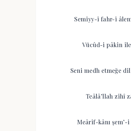
Semiyy-i fahr-i âle
Vücûd-i pâkin ile
Seni medh etmeğe dil
Teâlâ’llah zihî z
Meârif-kânı şem’-i