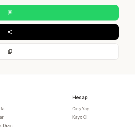
chat
share
content_copy
Hesap
yfa
Giriş Yap
ar
Kayıt Ol
k Dizin