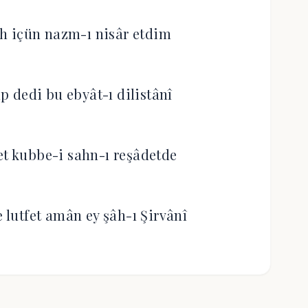
rih içün nazm-ı nisâr etdim
 dedi bu ebyât-ı dilistânî
et kubbe-i sahn-ı reşâdetde
utfet amân ey şâh-ı Şirvânî