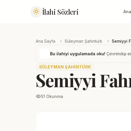
İlahi Sözleri
light_mode
Ana
chevron_right
chevron_right
Ana Sayfa
Süleyman Şahintürk
Semiyyi F
Bu ilahiyi uygulamada oku!
Çevrimdışı er
SÜLEYMAN ŞAHINTÜRK
Semiyyi Fah
visibility
51 Okunma