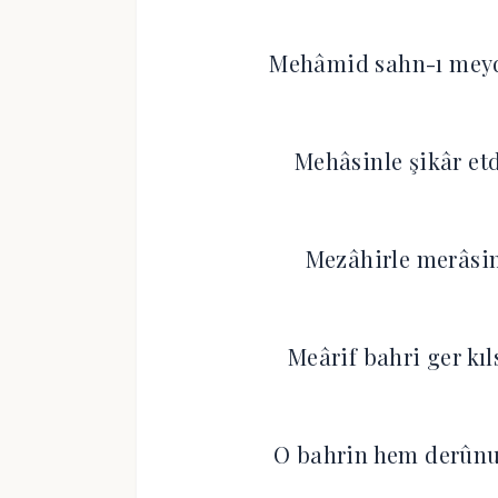
Mehâmid sahn-ı meyd
Mehâsinle şikâr et
Mezâhirle merâsim
Meârif bahri ger kı
O bahrin hem derûnun