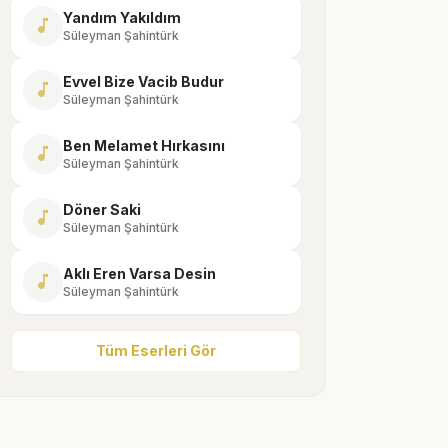
Yandım Yakıldım
music_note
Süleyman Şahintürk
Evvel Bize Vacib Budur
music_note
Süleyman Şahintürk
Ben Melamet Hırkasını
music_note
Süleyman Şahintürk
Döner Saki
music_note
Süleyman Şahintürk
Aklı Eren Varsa Desin
music_note
Süleyman Şahintürk
Tüm Eserleri Gör