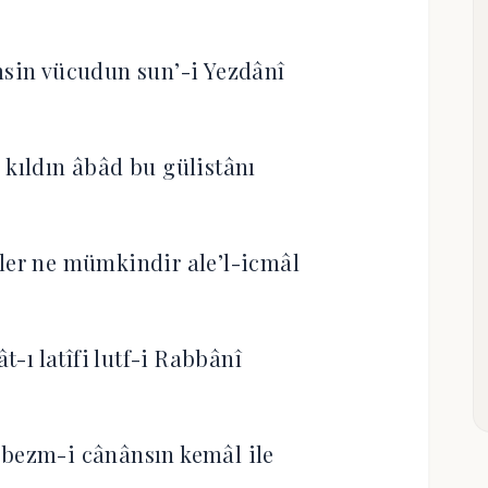
msin vücudun sun’-i Yezdânî
 kıldın âbâd bu gülistânı
ler ne mümkindir ale’l-icmâl
ât-ı latîfi lutf-i Rabbânî
 bezm-i cânânsın kemâl ile