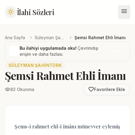
menu
İlahi Sözleri
light_mode
chevron_right
chevron_right
Ana Sayfa
Süleyman Şahintürk
Şemsi Rahmet Ehli İmanı
Bu ilahiyi uygulamada oku!
Çevrimdışı
İndir
erişim ve daha fazlası.
SÜLEYMAN ŞAHINTÜRK
Şemsi Rahmet Ehli İmanı
favorite_border
visibility
82 Okunma
Favorilere Ekle
Şems-i rahmet ehl-i îmânı münevver eylemiş