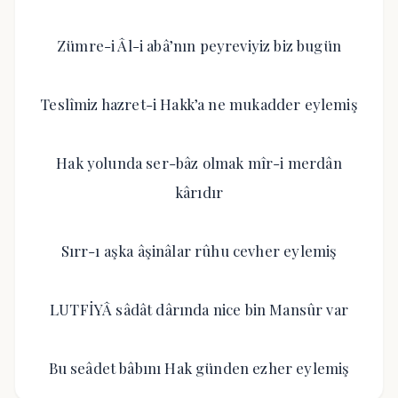
Zümre-i Âl-i abâ’nın peyreviyiz biz bugün
Teslîmiz hazret-i Hakk’a ne mukadder eylemiş
Hak yolunda ser-bâz olmak mîr-i merdân
kârıdır
Sırr-ı aşka âşinâlar rûhu cevher eylemiş
LUTFİYÂ sâdât dârında nice bin Mansûr var
Bu seâdet bâbını Hak günden ezher eylemiş