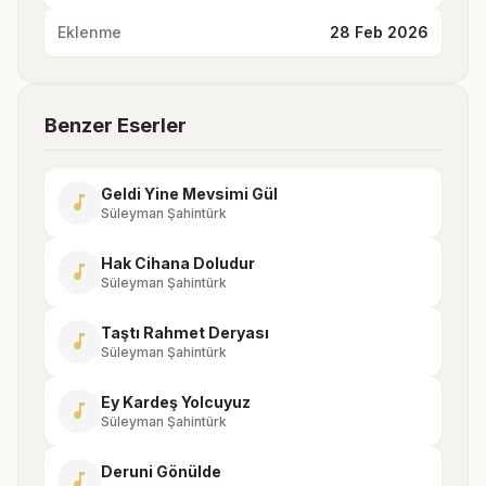
Eklenme
28 Feb 2026
Benzer Eserler
Geldi Yine Mevsimi Gül
music_note
Süleyman Şahintürk
Hak Cihana Doludur
music_note
Süleyman Şahintürk
Taştı Rahmet Deryası
music_note
Süleyman Şahintürk
Ey Kardeş Yolcuyuz
music_note
Süleyman Şahintürk
Deruni Gönülde
music_note