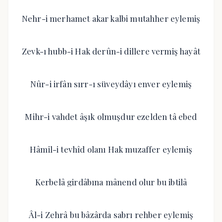
Nehr-i merhamet akar kalbi mutahher eylemiş
Zevk-ı hubb-i Hak derûn-i dillere vermiş hayât
Nûr-i irfân sırr-ı süveydâyı enver eylemiş
Mihr-i vahdet âşık olmuşdur ezelden tâ ebed
Hâmil-i tevhîd olanı Hak muzaffer eylemiş
Kerbelâ girdâbına mânend olur bu ibtilâ
Âl-i Zehrâ bu bâzârda sabrı rehber eylemiş