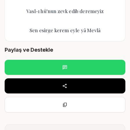
Vasl-ı hû’nun zevk edib deremeyiz
Sen esirge kerem eyle yâ Mevlâ
Paylaş ve Destekle
chat
share
content_copy