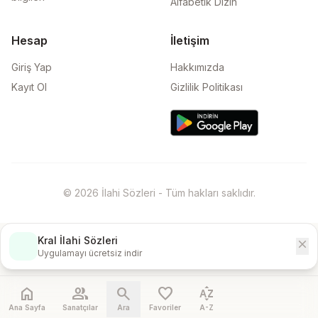
Alfabetik Dizin
Hesap
İletişim
Giriş Yap
Hakkımızda
Kayıt Ol
Gizlilik Politikası
© 2026 İlahi Sözleri - Tüm hakları saklıdır.
Kral İlahi Sözleri
close
İndir
Uygulamayı ücretsiz indir
home
people
search
favorite
sort_by_alpha
Ana Sayfa
Sanatçılar
Ara
Favoriler
A-Z