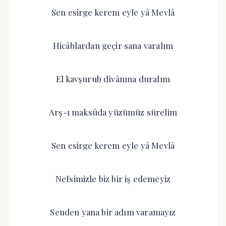
Sen esirge kerem eyle yâ Mevlâ
Hicâblardan geçir sana varalım
El kavşurub dîvânına duralım
Arş-ı maksûda yüzümüz sürelim
Sen esirge kerem eyle yâ Mevlâ
Nefsimizle biz bir iş edemeyiz
Senden yana bir adım varamayız