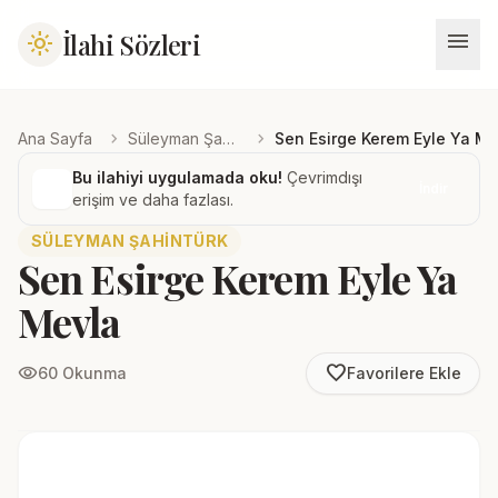
menu
İlahi Sözleri
light_mode
chevron_right
chevron_right
Ana Sayfa
Süleyman Şahintürk
Sen Esirge Kerem Eyle Ya Me
Bu ilahiyi uygulamada oku!
Çevrimdışı
İndir
erişim ve daha fazlası.
SÜLEYMAN ŞAHINTÜRK
Sen Esirge Kerem Eyle Ya
Mevla
favorite_border
visibility
60 Okunma
Favorilere Ekle