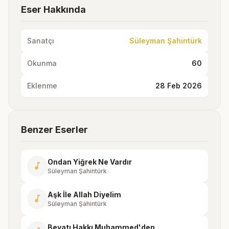
Eser Hakkında
Sanatçı
Süleyman Şahintürk
Okunma
60
Eklenme
28 Feb 2026
Benzer Eserler
Ondan Yiğrek Ne Vardır
music_note
Süleyman Şahintürk
Aşk İle Allah Diyelim
music_note
Süleyman Şahintürk
Beyatı Hakkı Muhammed'den