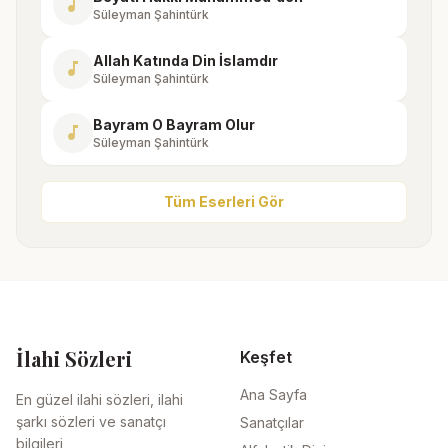
music_note
Süleyman Şahintürk
Allah Katında Din İslamdır
music_note
Süleyman Şahintürk
Bayram O Bayram Olur
music_note
Süleyman Şahintürk
Tüm Eserleri Gör
İlahi Sözleri
Keşfet
Ana Sayfa
En güzel ilahi sözleri, ilahi
şarkı sözleri ve sanatçı
Sanatçılar
bilgileri