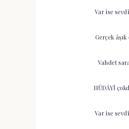
Var ise sevd
Gerçek âşık 
Vahdet sara
HÜDÂYÎ çokda
Var ise sevd