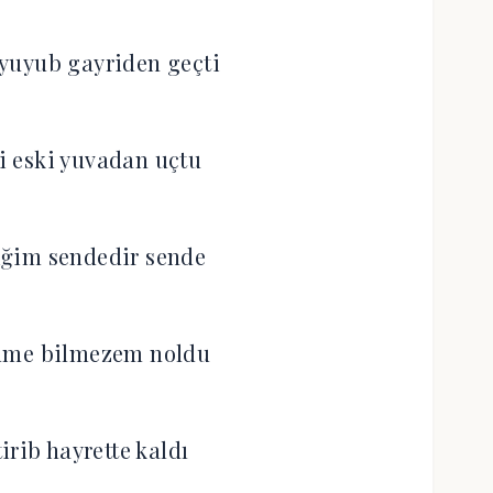
yuyub gayriden geçti
 eski yuvadan uçtu
iğim sendedir sende
üme bilmezem noldu
irib hayrette kaldı