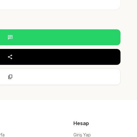
chat
share
content_copy
Hesap
yfa
Giriş Yap