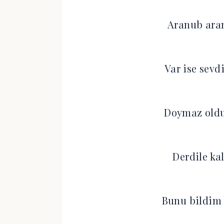
Aranub ara
Var ise sevd
Doymaz oldu 
Derdile ka
Bunu bildim 