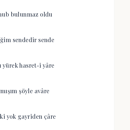
nub bulunmaz oldu
iğim sendedir sende
yürek hasret-i yâre
lmışım şöyle avâre
ki yok gayriden çâre