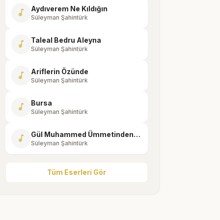
Aydıverem Ne Kıldığın
music_note
Süleyman Şahintürk
Taleal Bedru Aleyna
music_note
Süleyman Şahintürk
Ariflerin Özünde
music_note
Süleyman Şahintürk
Bursa
music_note
Süleyman Şahintürk
Gül Muhammed Ümmetindenim
music_note
Süleyman Şahintürk
Tüm Eserleri Gör