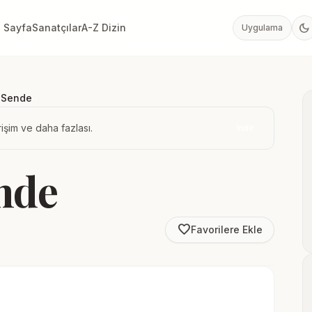
dark_mode
 Sayfa
Sanatçılar
A-Z Dizin
Uygulama
 Sende
işim ve daha fazlası.
İndir
nde
favorite_border
Favorilere Ekle