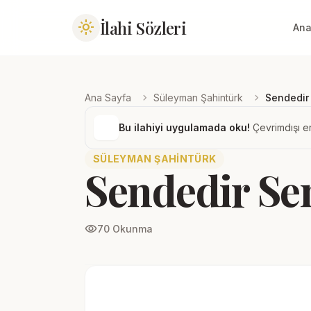
İlahi Sözleri
light_mode
Ana
chevron_right
chevron_right
Ana Sayfa
Süleyman Şahintürk
Sendedir
Bu ilahiyi uygulamada oku!
Çevrimdışı er
SÜLEYMAN ŞAHINTÜRK
Sendedir Se
visibility
70 Okunma