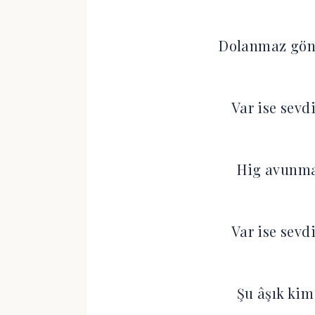
Dolanmaz gön
Var ise sevd
Hig avunma
Var ise sevd
Şu âşık kim