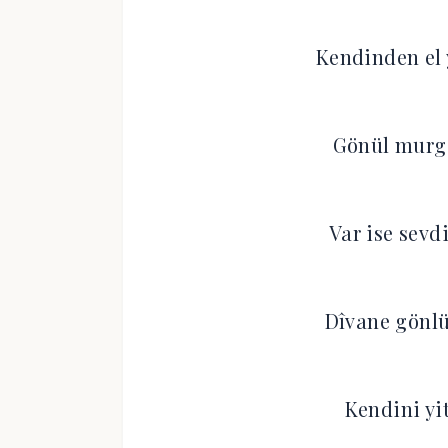
Kendinden el 
Gönül murgi
Var ise sevd
Dîvane gönl
Kendini yit