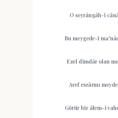
O seyrângâh-i cânâ
Bu meygede-i ma’nâd
Ezel dimdâr olan me
Aref esrârını meyde
Görür bir âlem-i vah