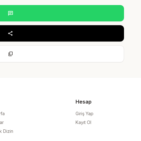
chat
share
content_copy
Hesap
yfa
Giriş Yap
ar
Kayıt Ol
k Dizin