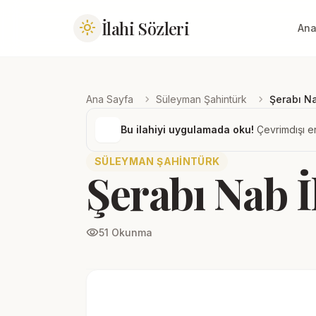
İlahi Sözleri
light_mode
Ana
chevron_right
chevron_right
Ana Sayfa
Süleyman Şahintürk
Şerabı N
Bu ilahiyi uygulamada oku!
Çevrimdışı er
SÜLEYMAN ŞAHINTÜRK
Şerabı Nab İ
visibility
51 Okunma