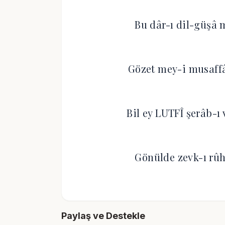
Bu dâr-ı dil-güşâ 
Gözet mey-i musaffâ
Bil ey LUTFÎ şerâb-ı
Gönülde zevk-ı rûh
Paylaş ve Destekle