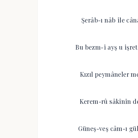
Şerâb-ı nâb ile câ
Bu bezm-i ayş u işre
Kızıl peymâneler me
Kerem-rû sâkînin de
Güneş-veş câm-ı gül