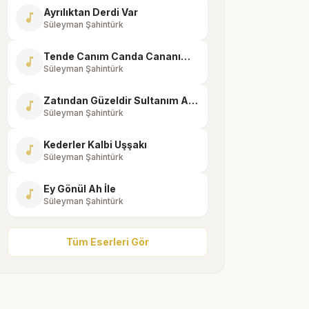
Ayrılıktan Derdi Var
music_note
Süleyman Şahintürk
Tende Canım Canda Cananım Muhammed Mustafa
music_note
Süleyman Şahintürk
Zatından Güzeldir Sultanım Allah
music_note
Süleyman Şahintürk
Kederler Kalbi Uşşakı
music_note
Süleyman Şahintürk
Ey Gönül Ah İle
music_note
Süleyman Şahintürk
Tüm Eserleri Gör