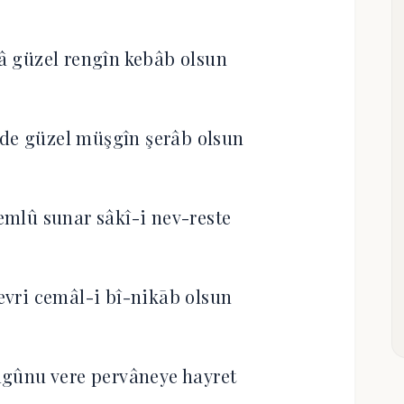
nâ güzel rengîn kebâb olsun
tde güzel müşgîn şerâb olsun
mlû sunar sâkî-i nev-reste
vri cemâl-i bî-nikāb olsun
gûnu vere pervâneye hayret