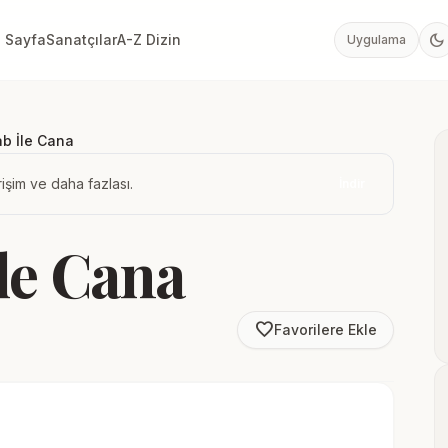
dark_mode
 Sayfa
Sanatçılar
A-Z Dizin
Uygulama
ab İle Cana
işim ve daha fazlası.
İndir
le Cana
favorite_border
Favorilere Ekle