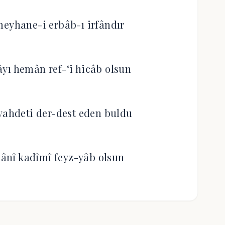
meyhane-i erbâb-ı irfândır
yı hemân ref-‘i hicâb olsun
 vahdeti der-dest eden buldu
ânî kadîmî feyz-yâb olsun