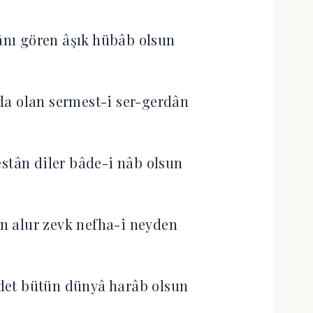
nı gören âşık hübâb olsun
a olan sermest-i ser-gerdân
stân diler bâde-i nâb olsun
n alur zevk nefha-i neyden
det bütün dünyâ harâb olsun