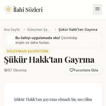
menu
İlahi Sözleri
light_mode
chevron_right
chevron_right
Ana Sayfa
Süleyman Şahintürk
Şükür Hakk'tan Gayrına
Bu ilahiyi uygulamada oku!
Çevrimdışı
İndir
erişim ve daha fazlası.
SÜLEYMAN ŞAHINTÜRK
Şükür Hakk'tan Gayrına
favorite_border
visibility
57 Okunma
Favorilere Ekle
Şükür Hakk’tan gayrına olmadı hiç meyilim