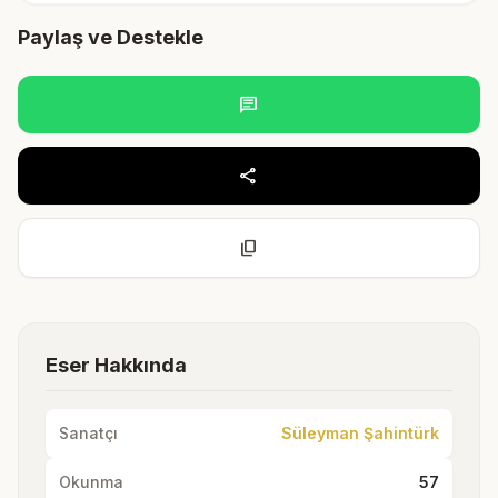
Paylaş ve Destekle
chat
share
content_copy
Eser Hakkında
Sanatçı
Süleyman Şahintürk
Okunma
57