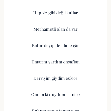
Hep siz gibi değil kullar
Merhametli olan da var
Bulur deyip derdime çâr
Umarım yardım ensaftan
Dervişim giydim eskice
Ondan ki duydum laf nice
Ruhum engin tenim nice