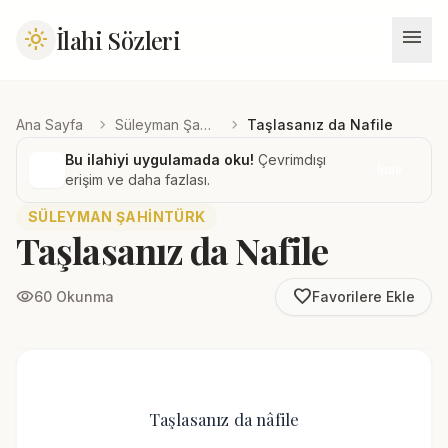
menu
İlahi Sözleri
light_mode
chevron_right
chevron_right
Ana Sayfa
Süleyman Şahintürk
Taşlasanız da Nafile
Bu ilahiyi uygulamada oku!
Çevrimdışı
İndir
erişim ve daha fazlası.
SÜLEYMAN ŞAHINTÜRK
Taşlasanız da Nafile
favorite_border
visibility
60 Okunma
Favorilere Ekle
Taşlasanız da nâfile