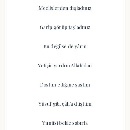
Meclislerden dışladınız
Garip görüp taşladınız
Bu değilse de yârın
Yetişir yardım Allah’dan
Dostun ettiğine şaştım
Yûsuf gibi çâh’a düştüm
Yunûsî bekle sabırla