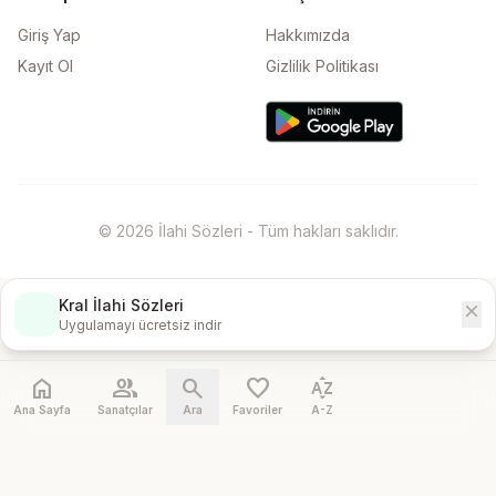
Giriş Yap
Hakkımızda
Kayıt Ol
Gizlilik Politikası
© 2026 İlahi Sözleri - Tüm hakları saklıdır.
Kral İlahi Sözleri
close
İndir
Uygulamayı ücretsiz indir
home
people
search
favorite
sort_by_alpha
Ana Sayfa
Sanatçılar
Ara
Favoriler
A-Z