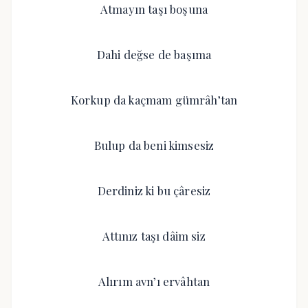
Atmayın taşı boşuna
Dahi değse de başıma
Korkup da kaçmam gümrâh’tan
Bulup da beni kimsesiz
Derdiniz ki bu çâresiz
Attınız taşı dâim siz
Alırım avn’ı ervâhtan