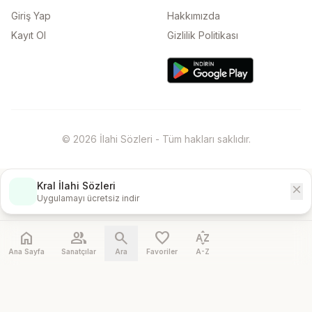
Giriş Yap
Hakkımızda
Kayıt Ol
Gizlilik Politikası
© 2026 İlahi Sözleri - Tüm hakları saklıdır.
Kral İlahi Sözleri
close
İndir
Uygulamayı ücretsiz indir
home
people
search
favorite
sort_by_alpha
Ana Sayfa
Sanatçılar
Ara
Favoriler
A-Z