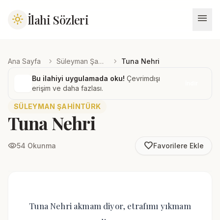
menu
İlahi Sözleri
light_mode
chevron_right
chevron_right
Ana Sayfa
Süleyman Şahintürk
Tuna Nehri
Bu ilahiyi uygulamada oku!
Çevrimdışı
İndir
erişim ve daha fazlası.
SÜLEYMAN ŞAHINTÜRK
Tuna Nehri
favorite_border
visibility
54 Okunma
Favorilere Ekle
Tuna Nehri akmam diyor, etrafımı yıkmam