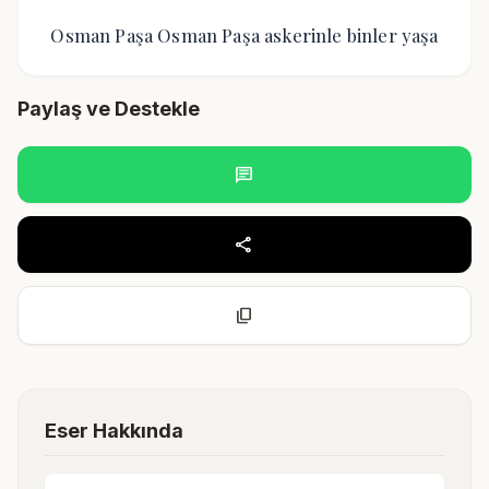
Osman Paşa Osman Paşa askerinle binler yaşa
Paylaş ve Destekle
chat
share
content_copy
Eser Hakkında