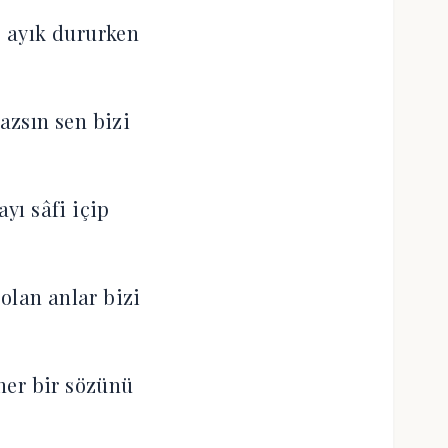
 ayık dururken
zsın sen bizi
ayı sâfi içip
olan anlar bizi
 her bir sözünü