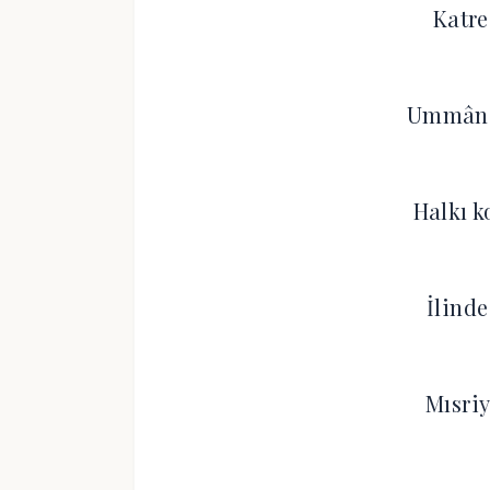
Katre
Ummân o
Halkı 
İlinde
Mısriy