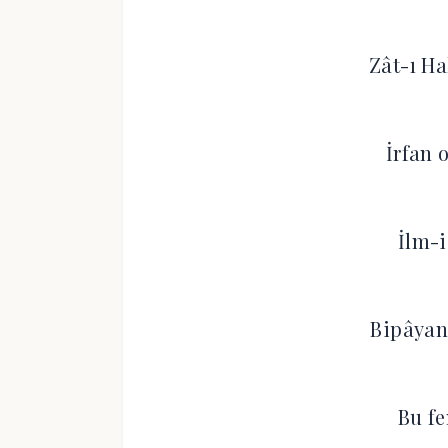
Zât-ı H
İrfan 
İlm-i
Bipâyan
Bu fe