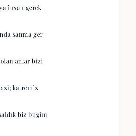
a insan gerek
anda sanma ger
olan anlar bizi
yazi; katremiz
saldık biz bugün