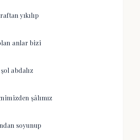
raftan yıkılıp
olan anlar bizi
 şol abdalız
ğnimizden şâlımız
ından soyunup