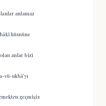
olanlar anlamaz
 bâki hüsnüne
olan anlar bizi
a-vü-ukbâ’yı
lemekten geçmişiz