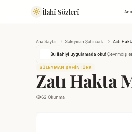
İlahi Sözleri
light_mode
Ana
chevron_right
chevron_right
Ana Sayfa
Süleyman Şahintürk
Zatı Hak
Bu ilahiyi uygulamada oku!
Çevrimdışı er
SÜLEYMAN ŞAHINTÜRK
Zatı Hakta 
visibility
62 Okunma