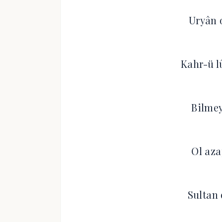
Uryân 
Kahr-ü l
Bilmey
Ol aza
Sultan 