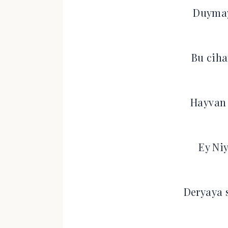
Duymay
Bu cih
Hayvan 
Ey Ni
Deryaya 