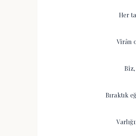
Her ta
Vîrân 
Biz,
Bıraktık e
Varlığ