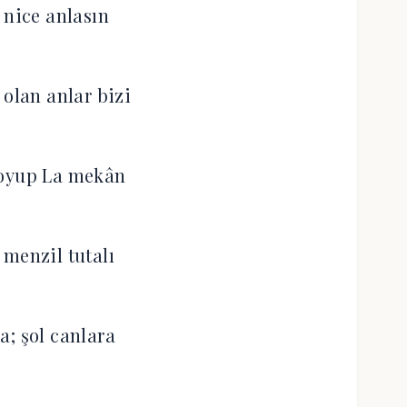
 nice anlasın
lan anlar bizi
koyup La mekân
 menzil tutalı
a; şol canlara