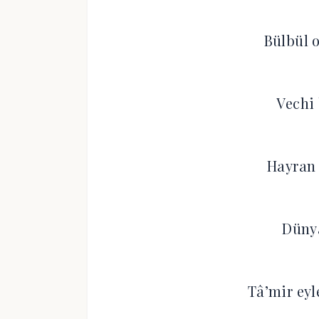
Bülbül 
Vechi
Hayran 
Düny
Tâ’mir ey