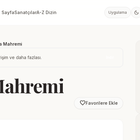
dark_mode
 Sayfa
Sanatçılar
A-Z Dizin
Uygulama
ta Mahremi
işim ve daha fazlası.
İndir
Mahremi
favorite_border
Favorilere Ekle