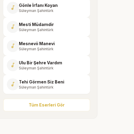
Gönle İrfanı Koyan
music_note
Süleyman Şahintürk
Mesti Müdamdir
music_note
Süleyman Şahintürk
Mesnevii Manevi
music_note
Süleyman Şahintürk
Ulu Bir Şehre Vardım
music_note
Süleyman Şahintürk
Tehi Görmen Siz Beni
music_note
Süleyman Şahintürk
Tüm Eserleri Gör