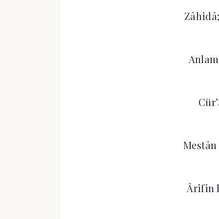
Zâhidâ;
Anlama
Cür’
Mestân 
Ârifin