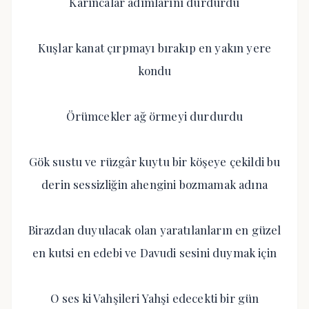
Karıncalar adımlarını durdurdu
Kuşlar kanat çırpmayı bırakıp en yakın yere
kondu
Örümcekler ağ örmeyi durdurdu
Gök sustu ve rüzgâr kuytu bir köşeye çekildi bu
derin sessizliğin ahengini bozmamak adına
Birazdan duyulacak olan yaratılanların en güzel
en kutsi en edebi ve Davudi sesini duymak için
O ses ki Vahşileri Yahşi edecekti bir gün