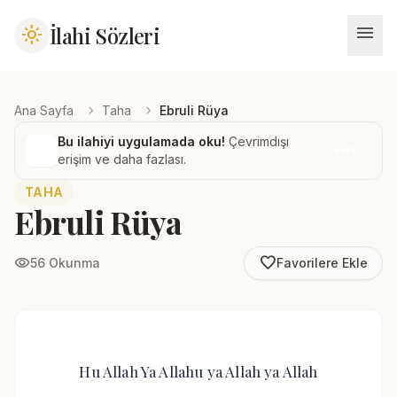
menu
İlahi Sözleri
light_mode
chevron_right
chevron_right
Ana Sayfa
Taha
Ebruli Rüya
Bu ilahiyi uygulamada oku!
Çevrimdışı
İndir
erişim ve daha fazlası.
TAHA
Ebruli Rüya
favorite_border
visibility
56 Okunma
Favorilere Ekle
Hu Allah Ya Allahu ya Allah ya Allah