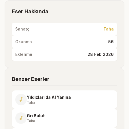
Eser Hakkında
Sanatçı
Taha
Okunma
56
Eklenme
28 Feb 2026
Benzer Eserler
Yıldızları da Al Yanına
music_note
Taha
Gri Bulut
music_note
Taha