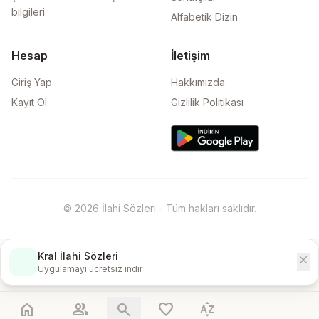
bilgileri
Alfabetik Dizin
Hesap
İletişim
Giriş Yap
Hakkımızda
Kayıt Ol
Gizlilik Politikası
© 2026 İlahi Sözleri - Tüm hakları saklıdır.
Kral İlahi Sözleri
close
İndir
Uygulamayı ücretsiz indir
home
people
search
favorite
sort_by_alpha