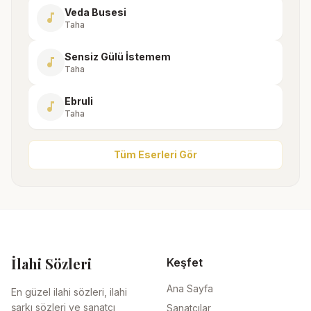
Veda Busesi
music_note
Taha
Sensiz Gülü İstemem
music_note
Taha
Ebruli
music_note
Taha
Tüm Eserleri Gör
İlahi Sözleri
Keşfet
Ana Sayfa
En güzel ilahi sözleri, ilahi
şarkı sözleri ve sanatçı
Sanatçılar