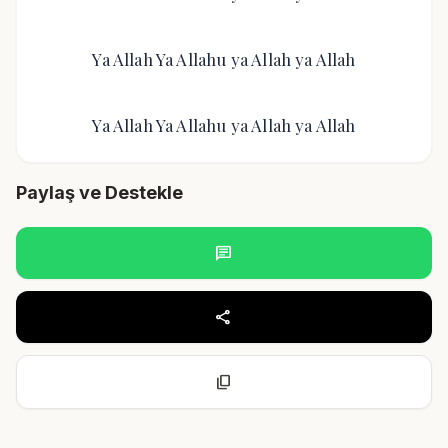
Ya Allah Ya Allahu ya Allah ya Allah
Ya Allah Ya Allahu ya Allah ya Allah
Paylaş ve Destekle
chat
share
content_copy