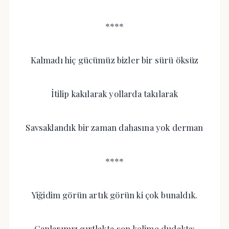
****
Kalmadı hiç gücümüz bizler bir sürü öksüz
İtilip kakılarak yollarda takılarak
Savsaklandık bir zaman dahasına yok derman
****
Yiğidim görün artık görün ki çok bunaldık.
Canlarımız gırtlakta,son kelime dudakta: