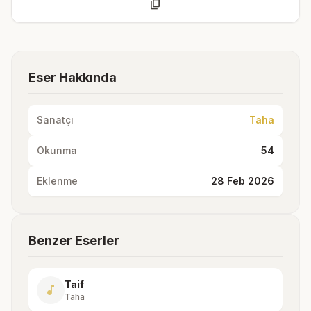
content_copy
Eser Hakkında
Sanatçı
Taha
Okunma
54
Eklenme
28 Feb 2026
Benzer Eserler
Taif
music_note
Taha