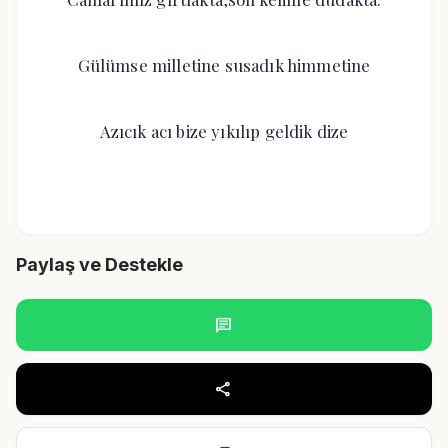
Gülümse milletine susadık himmetine
Azıcık acı bize yıkılıp geldik dize
Paylaş ve Destekle
chat
share