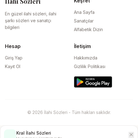
İlahi Sözleri
Keşfet
Ana Sayfa
En güzel ilahi sözleri, ilahi
şarkı sözleri ve sanatçı
Sanatçılar
bilgileri
Alfabetik Dizin
Hesap
İletişim
Giriş Yap
Hakkımızda
Kayıt Ol
Gizlilik Politikası
© 2026 İlahi Sözleri - Tüm hakları saklıdır.
Kral İlahi Sözleri
close
İndir