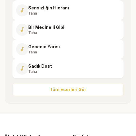
Sensizliğin Hicranı
music_note
Taha
Bir Medine’li Gibi
music_note
Taha
Gecenin Yarısı
music_note
Taha
Sadık Dost
music_note
Taha
Tüm Eserleri Gör