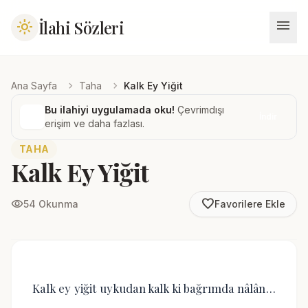
menu
İlahi Sözleri
light_mode
chevron_right
chevron_right
Ana Sayfa
Taha
Kalk Ey Yiğit
Bu ilahiyi uygulamada oku!
Çevrimdışı
İndir
erişim ve daha fazlası.
TAHA
Kalk Ey Yiğit
favorite_border
visibility
54 Okunma
Favorilere Ekle
Kalk ey yiğit uykudan kalk ki bağrımda nâlân…