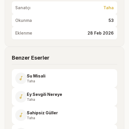
Sanatçı
Taha
Okunma
53
Eklenme
28 Feb 2026
Benzer Eserler
Su Misali
music_note
Taha
Ey Sevgili Nereye
music_note
Taha
Sahipsiz Güller
music_note
Taha