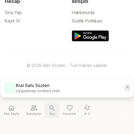
Hesap
İletişim
Giriş Yap
Hakkımızda
Kayıt Ol
Gizlilik Politikası
© 2026 İlahi Sözleri - Tüm hakları saklıdır.
Kral İlahi Sözleri
close
İndir
Uygulamayı ücretsiz indir
home
people
search
favorite
sort_by_alpha
Ana Sayfa
Sanatçılar
Ara
Favoriler
A-Z