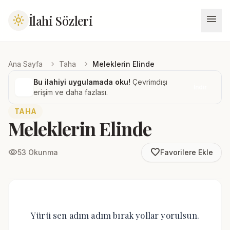
menu
İlahi Sözleri
light_mode
chevron_right
chevron_right
Ana Sayfa
Taha
Meleklerin Elinde
Bu ilahiyi uygulamada oku!
Çevrimdışı
İndir
erişim ve daha fazlası.
TAHA
Meleklerin Elinde
favorite_border
visibility
53 Okunma
Favorilere Ekle
Yürü sen adım adım bırak yollar yorulsun.