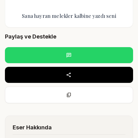
Sana hayran melekler kalbine yazdı seni
Paylaş ve Destekle
chat
share
content_copy
Eser Hakkında