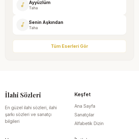
Ayyüzlüm
music_note
Taha
Senin Aşkından
music_note
Taha
Tüm Eserleri Gör
İlahi Sözleri
Keşfet
Ana Sayfa
En güzel ilahi sözleri, ilahi
şarkı sözleri ve sanatçı
Sanatçılar
bilgileri
Alfabetik Dizin